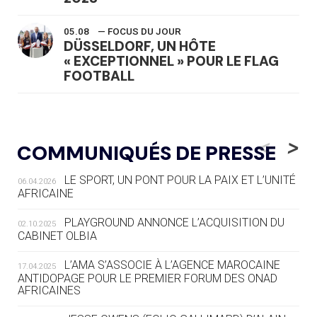
05.08
— FOCUS DU JOUR
DÜSSELDORF, UN HÔTE
« EXCEPTIONNEL » POUR LE FLAG
FOOTBALL
05.08
— LUGE
LE RÊVE DE VOIR LA LUGE ALPINE
<
>
COMMUNIQUÉS DE PRESSE
AUX JO « N'EST PAS FINI »
LE SPORT, UN PONT POUR LA PAIX ET L’UNITÉ
06.04.2026
05.08
— TIR À L'ARC
AFRICAINE
DES MONDIAUX À BRISBANE SUR LA
ROUTE DES JO 2032
PLAYGROUND ANNONCE L’ACQUISITION DU
02.10.2025
CABINET OLBIA
05.08
— ALPES FRANÇAISES 2030
LE VILLAGE OLYMPIQUE DES ARAVIS
L’AMA S’ASSOCIE À L’AGENCE MAROCAINE
17.04.2025
SE DESSINE
ANTIDOPAGE POUR LE PREMIER FORUM DES ONAD
AFRICAINES
04.08
— FOCUS DU JOUR