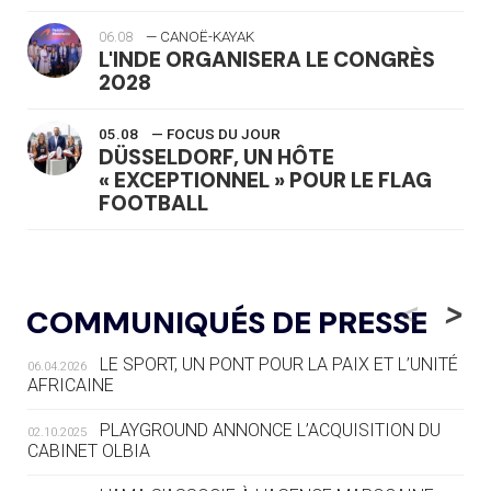
06.08
— CANOË-KAYAK
L'INDE ORGANISERA LE CONGRÈS
2028
05.08
— FOCUS DU JOUR
DÜSSELDORF, UN HÔTE
« EXCEPTIONNEL » POUR LE FLAG
FOOTBALL
05.08
— LUGE
LE RÊVE DE VOIR LA LUGE ALPINE
<
>
COMMUNIQUÉS DE PRESSE
AUX JO « N'EST PAS FINI »
LE SPORT, UN PONT POUR LA PAIX ET L’UNITÉ
06.04.2026
05.08
— TIR À L'ARC
AFRICAINE
DES MONDIAUX À BRISBANE SUR LA
ROUTE DES JO 2032
PLAYGROUND ANNONCE L’ACQUISITION DU
02.10.2025
CABINET OLBIA
05.08
— ALPES FRANÇAISES 2030