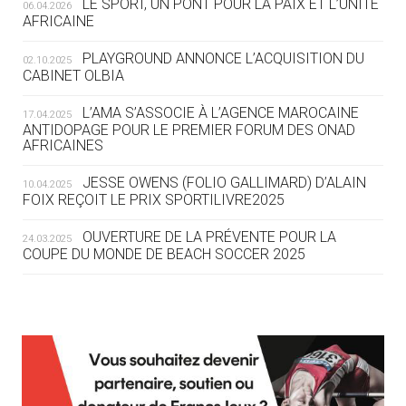
LE SPORT, UN PONT POUR LA PAIX ET L’UNITÉ
06.04.2026
05.08
— TIR À L'ARC
AFRICAINE
DES MONDIAUX À BRISBANE SUR LA
ROUTE DES JO 2032
PLAYGROUND ANNONCE L’ACQUISITION DU
02.10.2025
CABINET OLBIA
05.08
— ALPES FRANÇAISES 2030
LE VILLAGE OLYMPIQUE DES ARAVIS
L’AMA S’ASSOCIE À L’AGENCE MAROCAINE
17.04.2025
SE DESSINE
ANTIDOPAGE POUR LE PREMIER FORUM DES ONAD
AFRICAINES
04.08
— FOCUS DU JOUR
JESSE OWENS (FOLIO GALLIMARD) D’ALAIN
10.04.2025
LE COJOP A TROUVÉ SON VILLAGE
FOIX REÇOIT LE PRIX SPORTILIVRE2025
OLYMPIQUE LYONNAIS
OUVERTURE DE LA PRÉVENTE POUR LA
24.03.2025
COUPE DU MONDE DE BEACH SOCCER 2025
04.08
— ALLEMAGNE
« L'ALLEMAGNE PEUT DÉMONTRER
COMMENT ORGANISER DES JO
RESPONSABLES »
L’AMA FÉLICITE RICHARD POUND ET VALÉRIE
24.03.2025
FOURNEYRON, RÉCOMPENSÉS DE L’ORDRE OLYMPIQUE
L’AMA RECHERCHE DES HÔTES POUR LES
13.03.2025
04.08
— ESCRIME
RÉUNIONS DU CONSEIL DE FONDATION ET DU COMITÉ
LA FIE LANCE LES GRANDES
EXÉCUTIF