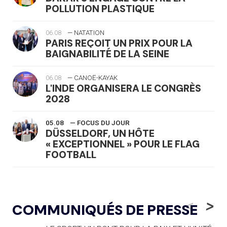
POLLUTION PLASTIQUE
06.08
— NATATION
PARIS REÇOIT UN PRIX POUR LA
BAIGNABILITÉ DE LA SEINE
06.08
— CANOË-KAYAK
L'INDE ORGANISERA LE CONGRÈS
2028
05.08
— FOCUS DU JOUR
DÜSSELDORF, UN HÔTE
« EXCEPTIONNEL » POUR LE FLAG
FOOTBALL
05.08
— LUGE
LE RÊVE DE VOIR LA LUGE ALPINE
<
>
COMMUNIQUÉS DE PRESSE
AUX JO « N'EST PAS FINI »