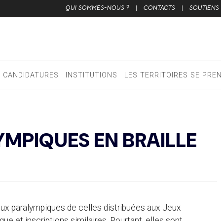
QUI SOMMES-NOUS ?
|
CONTACTS
|
SOUTIENS
CANDIDATURES
INSTITUTIONS
LES TERRITOIRES SE PRE
YMPIQUES EN BRAILLE
Jeux paralympiques de celles distribuées aux Jeux
 et inscriptions similaires. Pourtant, elles sont