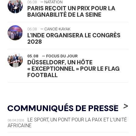
06.08
— NATATION
PARIS REÇOIT UN PRIX POUR LA
BAIGNABILITÉ DE LA SEINE
06.08
— CANOË-KAYAK
L'INDE ORGANISERA LE CONGRÈS
2028
05.08
— FOCUS DU JOUR
DÜSSELDORF, UN HÔTE
« EXCEPTIONNEL » POUR LE FLAG
FOOTBALL
05.08
— LUGE
LE RÊVE DE VOIR LA LUGE ALPINE
<
>
COMMUNIQUÉS DE PRESSE
AUX JO « N'EST PAS FINI »
LE SPORT, UN PONT POUR LA PAIX ET L’UNITÉ
06.04.2026
05.08
— TIR À L'ARC
AFRICAINE
DES MONDIAUX À BRISBANE SUR LA
ROUTE DES JO 2032