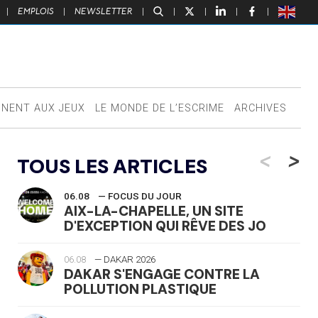
|
EMPLOIS
|
NEWSLETTER
|
|
|
|
|
NNENT AUX JEUX
LE MONDE DE L’ESCRIME
ARCHIVES
<
>
TOUS LES ARTICLES
06.08
— FOCUS DU JOUR
AIX-LA-CHAPELLE, UN SITE
D'EXCEPTION QUI RÊVE DES JO
06.08
— DAKAR 2026
DAKAR S'ENGAGE CONTRE LA
POLLUTION PLASTIQUE