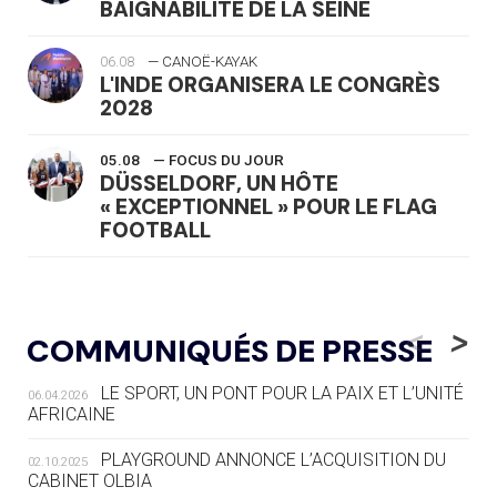
BAIGNABILITÉ DE LA SEINE
06.08
— CANOË-KAYAK
L'INDE ORGANISERA LE CONGRÈS
2028
05.08
— FOCUS DU JOUR
DÜSSELDORF, UN HÔTE
« EXCEPTIONNEL » POUR LE FLAG
FOOTBALL
05.08
— LUGE
LE RÊVE DE VOIR LA LUGE ALPINE
<
>
COMMUNIQUÉS DE PRESSE
AUX JO « N'EST PAS FINI »
LE SPORT, UN PONT POUR LA PAIX ET L’UNITÉ
06.04.2026
05.08
— TIR À L'ARC
AFRICAINE
DES MONDIAUX À BRISBANE SUR LA
ROUTE DES JO 2032
PLAYGROUND ANNONCE L’ACQUISITION DU
02.10.2025
CABINET OLBIA