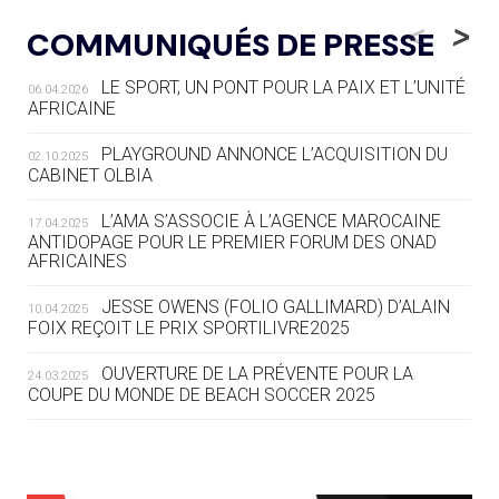
LE RÊVE DE VOIR LA LUGE ALPINE
<
>
COMMUNIQUÉS DE PRESSE
AUX JO « N'EST PAS FINI »
LE SPORT, UN PONT POUR LA PAIX ET L’UNITÉ
06.04.2026
05.08
— TIR À L'ARC
AFRICAINE
DES MONDIAUX À BRISBANE SUR LA
ROUTE DES JO 2032
PLAYGROUND ANNONCE L’ACQUISITION DU
02.10.2025
CABINET OLBIA
05.08
— ALPES FRANÇAISES 2030
LE VILLAGE OLYMPIQUE DES ARAVIS
L’AMA S’ASSOCIE À L’AGENCE MAROCAINE
17.04.2025
SE DESSINE
ANTIDOPAGE POUR LE PREMIER FORUM DES ONAD
AFRICAINES
04.08
— FOCUS DU JOUR
JESSE OWENS (FOLIO GALLIMARD) D’ALAIN
10.04.2025
LE COJOP A TROUVÉ SON VILLAGE
FOIX REÇOIT LE PRIX SPORTILIVRE2025
OLYMPIQUE LYONNAIS
OUVERTURE DE LA PRÉVENTE POUR LA
24.03.2025
COUPE DU MONDE DE BEACH SOCCER 2025
04.08
— ALLEMAGNE
« L'ALLEMAGNE PEUT DÉMONTRER
COMMENT ORGANISER DES JO
RESPONSABLES »
L’AMA FÉLICITE RICHARD POUND ET VALÉRIE
24.03.2025
FOURNEYRON, RÉCOMPENSÉS DE L’ORDRE OLYMPIQUE