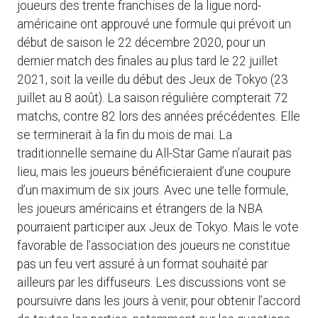
joueurs des trente franchises de la ligue nord-
américaine ont approuvé une formule qui prévoit un
début de saison le 22 décembre 2020, pour un
dernier match des finales au plus tard le 22 juillet
2021, soit la veille du début des Jeux de Tokyo (23
juillet au 8 août). La saison régulière compterait 72
matchs, contre 82 lors des années précédentes. Elle
se terminerait à la fin du mois de mai. La
traditionnelle semaine du All-Star Game n’aurait pas
lieu, mais les joueurs bénéficieraient d’une coupure
d’un maximum de six jours. Avec une telle formule,
les joueurs américains et étrangers de la NBA
pourraient participer aux Jeux de Tokyo. Mais le vote
favorable de l’association des joueurs ne constitue
pas un feu vert assuré à un format souhaité par
ailleurs par les diffuseurs. Les discussions vont se
poursuivre dans les jours à venir, pour obtenir l’accord