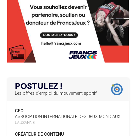
L’AMA RECHERCHE DES HÔTES POUR LES
13.03.2025
04.08
— ESCRIME
RÉUNIONS DU CONSEIL DE FONDATION ET DU COMITÉ
LA FIE LANCE LES GRANDES
EXÉCUTIF
MANŒUVRES EN VUE DES JO
APPEL À CANDIDATURES DE L’AMA POUR LES
12.03.2025
SIÈGES DE PRÉSIDENTS DE SES COMITÉS
04.08
— DAKAR 2026
PERMANENTS
DES FRESQUES CÉLÈBRENT LES JOJ
LE PROGRAMME DES JEUNES LEADERS DU
20.02.2025
03.08
—
CIO ACCUEILLE 25 NOUVELLES RECRUES
« PARIS 2024 M'A INSPIRÉ POUR
CRÉER UN PERSONNAGE »
L’AMA FÉLICITE L’AGENCE ANTIDOPAGE DE
19.02.2025
SERBIE POUR LE DÉMANTÈLEMENT D’UN GROUPE
POSTULEZ !
CRIMINEL ORGANISÉ
03.08
— CROATIE
JOSIP VARVODIC ÉLU PRÉSIDENT
Les offres d’emploi du mouvement sportif
DU CNO
L’AMA SIGNE UN ACCORD AVEC L’IAPP QUI
19.02.2025
CONTRIBUERA À PROTÉGER LES DROITS DES
CEO
SPORTIFS
03.08
— DAKAR 2026
ASSOCIATION INTERNATIONALE DES JEUX MONDIAUX
ON CONNAÎT LA PREMIÈRE
LAUSANNE
PORTEUSE DE LA FLAMME
LA FIFA LANCE UNE PLATEFORME
18.02.2025
NUMÉRIQUE RÉPERTORIANT LES CHANGEMENTS
CRÉATEUR DE CONTENU
D’ASSOCIATION