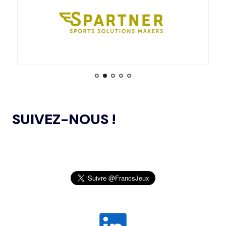
LE COMITÉ DE RÉVISION DE LA CONFORMITÉ
05.11.2024
DE L’AMA SE RÉUNIT POUR LA DERNIÈRE FOIS DE
L’ANNÉE
02.08
— ITALIE
LE CIO REND HOMMAGE À FRANCO
L’AMA PUBLIE UN NOUVEAU COURS EN LIGNE
04.11.2024
BARESI
ET DES RESSOURCES TÉLÉCHARGEABLES CIBLANT LES
JEUNES SPORTIFS
30.07
— FOCUS DU JOUR
L'HÉRITAGE DE PARIS 2024 EN TOILE
DE FOND DES CHAMPIONNATS
L’AMA ANNONCE DES PROJETS DE
24.10.2024
RECHERCHE SUBVENTIONNÉS DANS LE CADRE DU
D'EUROPE DE NATATION
SUIVEZ-NOUS !
PREMIER CYCLE DU PROGRAMME DE SUBVENTIONS DE
RECHERCHE SCIENTIFIQUE 2024
30.07
— OCA
QUATRE PLACES À POURVOIR À LA
JEUX OLYMPIQUES DE PARIS 2024 : LE
04.10.2024
COMMISSION DES ATHLÈTES
CONSEIL D’ADMINISTRATION DU CNOSF SALUE UN
BILAN EXCEPTIONNEL
30.07
— ACNO
L’AMA PUBLIE LA LISTE DES INTERDICTIONS
26.09.2024
LES PIN’S ONT TOUJOURS LA COTE !
2025
SENTEZ-VOUS SPORT 2024 : LE CNOSF FÊTE
30.07
— LOS ANGELES 2028
26.09.2024
PLUS DE 12 MILLIONS
LA RENTRÉE SPORTIVE !