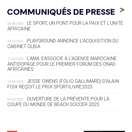
LE RÊVE DE VOIR LA LUGE ALPINE
<
>
COMMUNIQUÉS DE PRESSE
AUX JO « N'EST PAS FINI »
LE SPORT, UN PONT POUR LA PAIX ET L’UNITÉ
06.04.2026
05.08
— TIR À L'ARC
AFRICAINE
DES MONDIAUX À BRISBANE SUR LA
ROUTE DES JO 2032
PLAYGROUND ANNONCE L’ACQUISITION DU
02.10.2025
CABINET OLBIA
05.08
— ALPES FRANÇAISES 2030
LE VILLAGE OLYMPIQUE DES ARAVIS
L’AMA S’ASSOCIE À L’AGENCE MAROCAINE
17.04.2025
SE DESSINE
ANTIDOPAGE POUR LE PREMIER FORUM DES ONAD
AFRICAINES
04.08
— FOCUS DU JOUR
JESSE OWENS (FOLIO GALLIMARD) D’ALAIN
10.04.2025
LE COJOP A TROUVÉ SON VILLAGE
FOIX REÇOIT LE PRIX SPORTILIVRE2025
OLYMPIQUE LYONNAIS
OUVERTURE DE LA PRÉVENTE POUR LA
24.03.2025
COUPE DU MONDE DE BEACH SOCCER 2025
04.08
— ALLEMAGNE
« L'ALLEMAGNE PEUT DÉMONTRER
COMMENT ORGANISER DES JO
RESPONSABLES »
L’AMA FÉLICITE RICHARD POUND ET VALÉRIE
24.03.2025
FOURNEYRON, RÉCOMPENSÉS DE L’ORDRE OLYMPIQUE