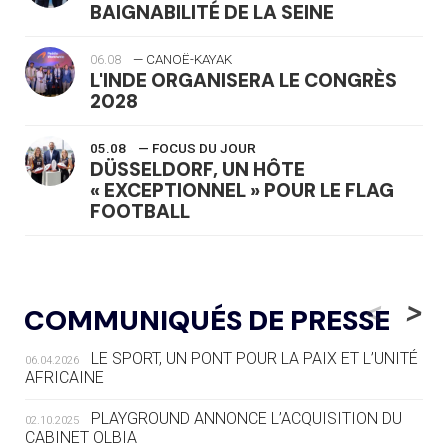
BAIGNABILITÉ DE LA SEINE
06.08
— CANOË-KAYAK
L'INDE ORGANISERA LE CONGRÈS
2028
05.08
— FOCUS DU JOUR
DÜSSELDORF, UN HÔTE
« EXCEPTIONNEL » POUR LE FLAG
FOOTBALL
05.08
— LUGE
LE RÊVE DE VOIR LA LUGE ALPINE
<
>
COMMUNIQUÉS DE PRESSE
AUX JO « N'EST PAS FINI »
LE SPORT, UN PONT POUR LA PAIX ET L’UNITÉ
06.04.2026
05.08
— TIR À L'ARC
AFRICAINE
DES MONDIAUX À BRISBANE SUR LA
ROUTE DES JO 2032
PLAYGROUND ANNONCE L’ACQUISITION DU
02.10.2025
CABINET OLBIA