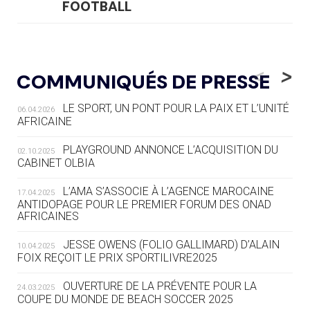
FOOTBALL
05.08
— LUGE
LE RÊVE DE VOIR LA LUGE ALPINE
<
>
COMMUNIQUÉS DE PRESSE
AUX JO « N'EST PAS FINI »
LE SPORT, UN PONT POUR LA PAIX ET L’UNITÉ
06.04.2026
05.08
— TIR À L'ARC
AFRICAINE
DES MONDIAUX À BRISBANE SUR LA
ROUTE DES JO 2032
PLAYGROUND ANNONCE L’ACQUISITION DU
02.10.2025
CABINET OLBIA
05.08
— ALPES FRANÇAISES 2030
LE VILLAGE OLYMPIQUE DES ARAVIS
L’AMA S’ASSOCIE À L’AGENCE MAROCAINE
17.04.2025
SE DESSINE
ANTIDOPAGE POUR LE PREMIER FORUM DES ONAD
AFRICAINES
04.08
— FOCUS DU JOUR
JESSE OWENS (FOLIO GALLIMARD) D’ALAIN
10.04.2025
LE COJOP A TROUVÉ SON VILLAGE
FOIX REÇOIT LE PRIX SPORTILIVRE2025
OLYMPIQUE LYONNAIS
OUVERTURE DE LA PRÉVENTE POUR LA
24.03.2025
COUPE DU MONDE DE BEACH SOCCER 2025
04.08
— ALLEMAGNE