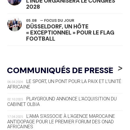
L'INDE ORGANISERA LE CONGRÈS
2028
05.08
— FOCUS DU JOUR
DÜSSELDORF, UN HÔTE
« EXCEPTIONNEL » POUR LE FLAG
FOOTBALL
05.08
— LUGE
LE RÊVE DE VOIR LA LUGE ALPINE
<
>
COMMUNIQUÉS DE PRESSE
AUX JO « N'EST PAS FINI »
LE SPORT, UN PONT POUR LA PAIX ET L’UNITÉ
06.04.2026
05.08
— TIR À L'ARC
AFRICAINE
DES MONDIAUX À BRISBANE SUR LA
ROUTE DES JO 2032
PLAYGROUND ANNONCE L’ACQUISITION DU
02.10.2025
CABINET OLBIA
05.08
— ALPES FRANÇAISES 2030
LE VILLAGE OLYMPIQUE DES ARAVIS
L’AMA S’ASSOCIE À L’AGENCE MAROCAINE
17.04.2025
SE DESSINE
ANTIDOPAGE POUR LE PREMIER FORUM DES ONAD
AFRICAINES