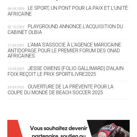
LE SPORT, UN PONT POUR LA PAIX ET L’UNITÉ
06.04.2026
05.08
— TIR À L'ARC
AFRICAINE
DES MONDIAUX À BRISBANE SUR LA
ROUTE DES JO 2032
PLAYGROUND ANNONCE L’ACQUISITION DU
02.10.2025
CABINET OLBIA
05.08
— ALPES FRANÇAISES 2030
LE VILLAGE OLYMPIQUE DES ARAVIS
L’AMA S’ASSOCIE À L’AGENCE MAROCAINE
17.04.2025
SE DESSINE
ANTIDOPAGE POUR LE PREMIER FORUM DES ONAD
AFRICAINES
04.08
— FOCUS DU JOUR
JESSE OWENS (FOLIO GALLIMARD) D’ALAIN
10.04.2025
LE COJOP A TROUVÉ SON VILLAGE
FOIX REÇOIT LE PRIX SPORTILIVRE2025
OLYMPIQUE LYONNAIS
OUVERTURE DE LA PRÉVENTE POUR LA
24.03.2025
COUPE DU MONDE DE BEACH SOCCER 2025
04.08
— ALLEMAGNE
« L'ALLEMAGNE PEUT DÉMONTRER
COMMENT ORGANISER DES JO
RESPONSABLES »
L’AMA FÉLICITE RICHARD POUND ET VALÉRIE
24.03.2025
FOURNEYRON, RÉCOMPENSÉS DE L’ORDRE OLYMPIQUE
L’AMA RECHERCHE DES HÔTES POUR LES
13.03.2025
04.08
— ESCRIME
RÉUNIONS DU CONSEIL DE FONDATION ET DU COMITÉ