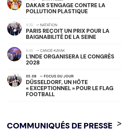
DAKAR S'ENGAGE CONTRE LA
POLLUTION PLASTIQUE
9:20
— NATATION
PARIS REÇOIT UN PRIX POUR LA
BAIGNABILITÉ DE LA SEINE
8:45
— CANOË-KAYAK
L'INDE ORGANISERA LE CONGRÈS
2028
05.08
— FOCUS DU JOUR
DÜSSELDORF, UN HÔTE
« EXCEPTIONNEL » POUR LE FLAG
FOOTBALL
05.08
— LUGE
LE RÊVE DE VOIR LA LUGE ALPINE
<
>
COMMUNIQUÉS DE PRESSE
AUX JO « N'EST PAS FINI »