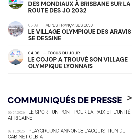
DES MONDIAUX À BRISBANE SUR LA
ROUTE DES JO 2032
05.08
— ALPES FRANÇAISES 2030
LE VILLAGE OLYMPIQUE DES ARAVIS
SE DESSINE
04.08
— FOCUS DU JOUR
LE COJOP A TROUVÉ SON VILLAGE
OLYMPIQUE LYONNAIS
04.08
— ALLEMAGNE
« L'ALLEMAGNE PEUT DÉMONTRER
<
>
COMMUNIQUÉS DE PRESSE
COMMENT ORGANISER DES JO
RESPONSABLES »
LE SPORT, UN PONT POUR LA PAIX ET L’UNITÉ
06.04.2026
AFRICAINE
04.08
— ESCRIME
LA FIE LANCE LES GRANDES
PLAYGROUND ANNONCE L’ACQUISITION DU
02.10.2025
MANŒUVRES EN VUE DES JO
CABINET OLBIA