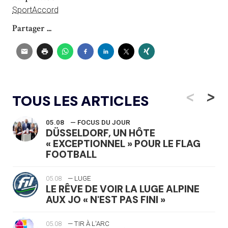
SportAccord
Partager ...
<
>
TOUS LES ARTICLES
05.08
— FOCUS DU JOUR
DÜSSELDORF, UN HÔTE
« EXCEPTIONNEL » POUR LE FLAG
FOOTBALL
05.08
— LUGE
LE RÊVE DE VOIR LA LUGE ALPINE
AUX JO « N'EST PAS FINI »
05.08
— TIR À L'ARC