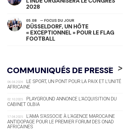
L'INDE ORGANISERA LE CONGRÈS
2028
05.08
— FOCUS DU JOUR
DÜSSELDORF, UN HÔTE
« EXCEPTIONNEL » POUR LE FLAG
FOOTBALL
05.08
— LUGE
LE RÊVE DE VOIR LA LUGE ALPINE
<
>
COMMUNIQUÉS DE PRESSE
AUX JO « N'EST PAS FINI »
LE SPORT, UN PONT POUR LA PAIX ET L’UNITÉ
06.04.2026
05.08
— TIR À L'ARC
AFRICAINE
DES MONDIAUX À BRISBANE SUR LA
ROUTE DES JO 2032
PLAYGROUND ANNONCE L’ACQUISITION DU
02.10.2025
CABINET OLBIA
05.08
— ALPES FRANÇAISES 2030
LE VILLAGE OLYMPIQUE DES ARAVIS
L’AMA S’ASSOCIE À L’AGENCE MAROCAINE
17.04.2025
SE DESSINE
ANTIDOPAGE POUR LE PREMIER FORUM DES ONAD
AFRICAINES