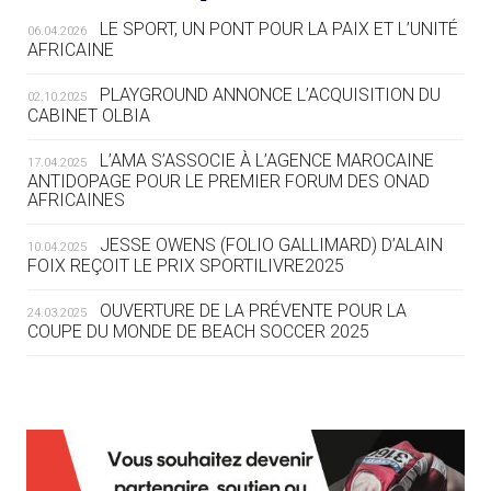
LE SPORT, UN PONT POUR LA PAIX ET L’UNITÉ
06.04.2026
05.08
— TIR À L'ARC
AFRICAINE
DES MONDIAUX À BRISBANE SUR LA
ROUTE DES JO 2032
PLAYGROUND ANNONCE L’ACQUISITION DU
02.10.2025
CABINET OLBIA
05.08
— ALPES FRANÇAISES 2030
LE VILLAGE OLYMPIQUE DES ARAVIS
L’AMA S’ASSOCIE À L’AGENCE MAROCAINE
17.04.2025
SE DESSINE
ANTIDOPAGE POUR LE PREMIER FORUM DES ONAD
AFRICAINES
04.08
— FOCUS DU JOUR
JESSE OWENS (FOLIO GALLIMARD) D’ALAIN
10.04.2025
LE COJOP A TROUVÉ SON VILLAGE
FOIX REÇOIT LE PRIX SPORTILIVRE2025
OLYMPIQUE LYONNAIS
OUVERTURE DE LA PRÉVENTE POUR LA
24.03.2025
COUPE DU MONDE DE BEACH SOCCER 2025
04.08
— ALLEMAGNE
« L'ALLEMAGNE PEUT DÉMONTRER
COMMENT ORGANISER DES JO
RESPONSABLES »
L’AMA FÉLICITE RICHARD POUND ET VALÉRIE
24.03.2025
FOURNEYRON, RÉCOMPENSÉS DE L’ORDRE OLYMPIQUE
L’AMA RECHERCHE DES HÔTES POUR LES
13.03.2025
04.08
— ESCRIME
RÉUNIONS DU CONSEIL DE FONDATION ET DU COMITÉ