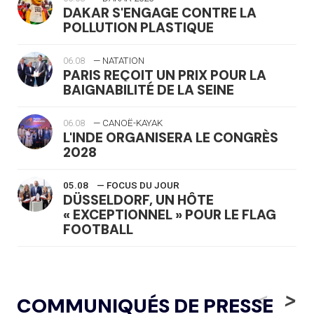
DAKAR S'ENGAGE CONTRE LA
POLLUTION PLASTIQUE
06.08
— NATATION
PARIS REÇOIT UN PRIX POUR LA
BAIGNABILITÉ DE LA SEINE
06.08
— CANOË-KAYAK
L'INDE ORGANISERA LE CONGRÈS
2028
05.08
— FOCUS DU JOUR
DÜSSELDORF, UN HÔTE
« EXCEPTIONNEL » POUR LE FLAG
FOOTBALL
05.08
— LUGE
LE RÊVE DE VOIR LA LUGE ALPINE
<
>
COMMUNIQUÉS DE PRESSE
AUX JO « N'EST PAS FINI »