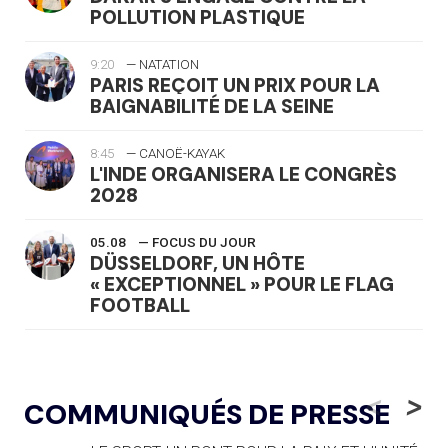
POLLUTION PLASTIQUE
9:20
— NATATION
PARIS REÇOIT UN PRIX POUR LA
BAIGNABILITÉ DE LA SEINE
8:45
— CANOË-KAYAK
L'INDE ORGANISERA LE CONGRÈS
2028
05.08
— FOCUS DU JOUR
DÜSSELDORF, UN HÔTE
« EXCEPTIONNEL » POUR LE FLAG
FOOTBALL
05.08
— LUGE
LE RÊVE DE VOIR LA LUGE ALPINE
<
>
COMMUNIQUÉS DE PRESSE
AUX JO « N'EST PAS FINI »