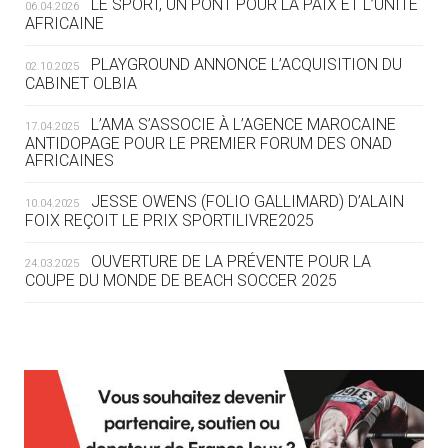
LE SPORT, UN PONT POUR LA PAIX ET L’UNITÉ
06.04.2026
05.08
— TIR À L'ARC
AFRICAINE
DES MONDIAUX À BRISBANE SUR LA
ROUTE DES JO 2032
PLAYGROUND ANNONCE L’ACQUISITION DU
02.10.2025
CABINET OLBIA
05.08
— ALPES FRANÇAISES 2030
LE VILLAGE OLYMPIQUE DES ARAVIS
L’AMA S’ASSOCIE À L’AGENCE MAROCAINE
17.04.2025
SE DESSINE
ANTIDOPAGE POUR LE PREMIER FORUM DES ONAD
AFRICAINES
04.08
— FOCUS DU JOUR
JESSE OWENS (FOLIO GALLIMARD) D’ALAIN
10.04.2025
LE COJOP A TROUVÉ SON VILLAGE
FOIX REÇOIT LE PRIX SPORTILIVRE2025
OLYMPIQUE LYONNAIS
OUVERTURE DE LA PRÉVENTE POUR LA
24.03.2025
COUPE DU MONDE DE BEACH SOCCER 2025
04.08
— ALLEMAGNE
« L'ALLEMAGNE PEUT DÉMONTRER
COMMENT ORGANISER DES JO
RESPONSABLES »
L’AMA FÉLICITE RICHARD POUND ET VALÉRIE
24.03.2025
FOURNEYRON, RÉCOMPENSÉS DE L’ORDRE OLYMPIQUE
L’AMA RECHERCHE DES HÔTES POUR LES
13.03.2025
04.08
— ESCRIME
RÉUNIONS DU CONSEIL DE FONDATION ET DU COMITÉ
LA FIE LANCE LES GRANDES
EXÉCUTIF