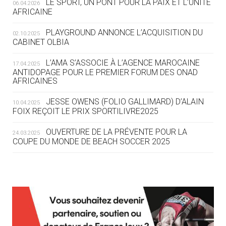
LE SPORT, UN PONT POUR LA PAIX ET L’UNITÉ
06.04.2026
05.08
— TIR À L'ARC
AFRICAINE
DES MONDIAUX À BRISBANE SUR LA
ROUTE DES JO 2032
PLAYGROUND ANNONCE L’ACQUISITION DU
02.10.2025
CABINET OLBIA
05.08
— ALPES FRANÇAISES 2030
LE VILLAGE OLYMPIQUE DES ARAVIS
L’AMA S’ASSOCIE À L’AGENCE MAROCAINE
17.04.2025
SE DESSINE
ANTIDOPAGE POUR LE PREMIER FORUM DES ONAD
AFRICAINES
04.08
— FOCUS DU JOUR
JESSE OWENS (FOLIO GALLIMARD) D’ALAIN
10.04.2025
LE COJOP A TROUVÉ SON VILLAGE
FOIX REÇOIT LE PRIX SPORTILIVRE2025
OLYMPIQUE LYONNAIS
OUVERTURE DE LA PRÉVENTE POUR LA
24.03.2025
COUPE DU MONDE DE BEACH SOCCER 2025
04.08
— ALLEMAGNE
« L'ALLEMAGNE PEUT DÉMONTRER
COMMENT ORGANISER DES JO
RESPONSABLES »
L’AMA FÉLICITE RICHARD POUND ET VALÉRIE
24.03.2025
FOURNEYRON, RÉCOMPENSÉS DE L’ORDRE OLYMPIQUE
L’AMA RECHERCHE DES HÔTES POUR LES
13.03.2025
04.08
— ESCRIME
RÉUNIONS DU CONSEIL DE FONDATION ET DU COMITÉ
LA FIE LANCE LES GRANDES
EXÉCUTIF