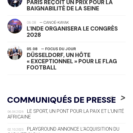
PARIS REÇOIT UN PRIX POUR LA
BAIGNABILITÉ DE LA SEINE
06.08
— CANOË-KAYAK
L'INDE ORGANISERA LE CONGRÈS
2028
05.08
— FOCUS DU JOUR
DÜSSELDORF, UN HÔTE
« EXCEPTIONNEL » POUR LE FLAG
FOOTBALL
05.08
— LUGE
LE RÊVE DE VOIR LA LUGE ALPINE
<
>
COMMUNIQUÉS DE PRESSE
AUX JO « N'EST PAS FINI »
LE SPORT, UN PONT POUR LA PAIX ET L’UNITÉ
06.04.2026
05.08
— TIR À L'ARC
AFRICAINE
DES MONDIAUX À BRISBANE SUR LA
ROUTE DES JO 2032
PLAYGROUND ANNONCE L’ACQUISITION DU
02.10.2025