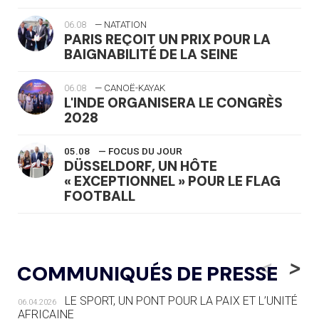
06.08
— NATATION
PARIS REÇOIT UN PRIX POUR LA
BAIGNABILITÉ DE LA SEINE
06.08
— CANOË-KAYAK
L'INDE ORGANISERA LE CONGRÈS
2028
05.08
— FOCUS DU JOUR
DÜSSELDORF, UN HÔTE
« EXCEPTIONNEL » POUR LE FLAG
FOOTBALL
05.08
— LUGE
LE RÊVE DE VOIR LA LUGE ALPINE
<
>
COMMUNIQUÉS DE PRESSE
AUX JO « N'EST PAS FINI »
LE SPORT, UN PONT POUR LA PAIX ET L’UNITÉ
06.04.2026
05.08
— TIR À L'ARC
AFRICAINE