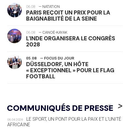
06.08
— NATATION
PARIS REÇOIT UN PRIX POUR LA
BAIGNABILITÉ DE LA SEINE
06.08
— CANOË-KAYAK
L'INDE ORGANISERA LE CONGRÈS
2028
05.08
— FOCUS DU JOUR
DÜSSELDORF, UN HÔTE
« EXCEPTIONNEL » POUR LE FLAG
FOOTBALL
05.08
— LUGE
LE RÊVE DE VOIR LA LUGE ALPINE
<
>
COMMUNIQUÉS DE PRESSE
AUX JO « N'EST PAS FINI »
LE SPORT, UN PONT POUR LA PAIX ET L’UNITÉ
06.04.2026
05.08
— TIR À L'ARC
AFRICAINE
DES MONDIAUX À BRISBANE SUR LA