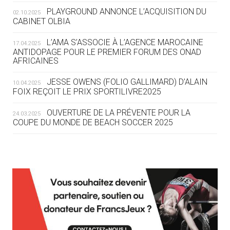
ROUTE DES JO 2032
PLAYGROUND ANNONCE L’ACQUISITION DU
02.10.2025
CABINET OLBIA
05.08
— ALPES FRANÇAISES 2030
LE VILLAGE OLYMPIQUE DES ARAVIS
L’AMA S’ASSOCIE À L’AGENCE MAROCAINE
17.04.2025
SE DESSINE
ANTIDOPAGE POUR LE PREMIER FORUM DES ONAD
AFRICAINES
04.08
— FOCUS DU JOUR
JESSE OWENS (FOLIO GALLIMARD) D’ALAIN
10.04.2025
LE COJOP A TROUVÉ SON VILLAGE
FOIX REÇOIT LE PRIX SPORTILIVRE2025
OLYMPIQUE LYONNAIS
OUVERTURE DE LA PRÉVENTE POUR LA
24.03.2025
COUPE DU MONDE DE BEACH SOCCER 2025
04.08
— ALLEMAGNE
« L'ALLEMAGNE PEUT DÉMONTRER
COMMENT ORGANISER DES JO
RESPONSABLES »
L’AMA FÉLICITE RICHARD POUND ET VALÉRIE
24.03.2025
FOURNEYRON, RÉCOMPENSÉS DE L’ORDRE OLYMPIQUE
L’AMA RECHERCHE DES HÔTES POUR LES
13.03.2025
04.08
— ESCRIME
RÉUNIONS DU CONSEIL DE FONDATION ET DU COMITÉ
LA FIE LANCE LES GRANDES
EXÉCUTIF
MANŒUVRES EN VUE DES JO
APPEL À CANDIDATURES DE L’AMA POUR LES
12.03.2025