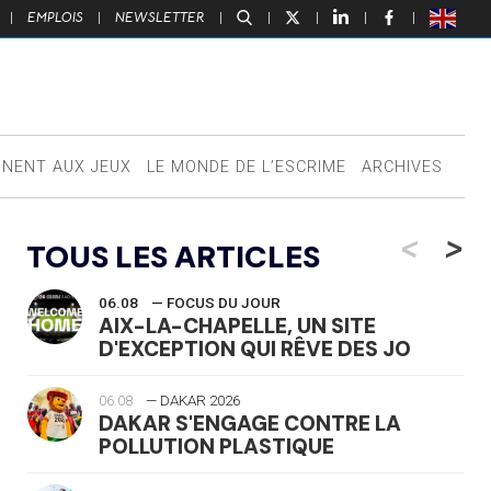
|
EMPLOIS
|
NEWSLETTER
|
|
|
|
|
NNENT AUX JEUX
LE MONDE DE L’ESCRIME
ARCHIVES
<
>
TOUS LES ARTICLES
06.08
— FOCUS DU JOUR
AIX-LA-CHAPELLE, UN SITE
D'EXCEPTION QUI RÊVE DES JO
06.08
— DAKAR 2026
DAKAR S'ENGAGE CONTRE LA
POLLUTION PLASTIQUE