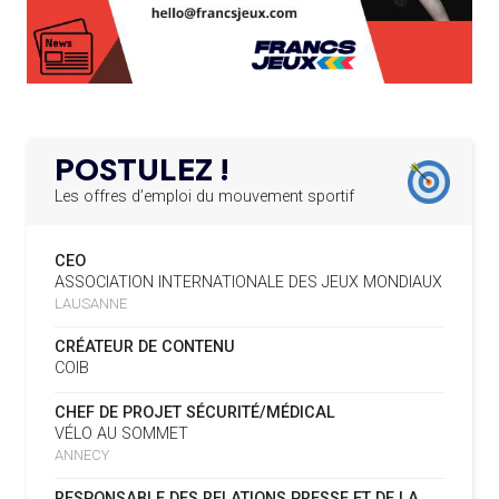
PERMANENTS
DES FRESQUES CÉLÈBRENT LES JOJ
LE PROGRAMME DES JEUNES LEADERS DU
20.02.2025
03.08
—
CIO ACCUEILLE 25 NOUVELLES RECRUES
« PARIS 2024 M'A INSPIRÉ POUR
CRÉER UN PERSONNAGE »
L’AMA FÉLICITE L’AGENCE ANTIDOPAGE DE
19.02.2025
SERBIE POUR LE DÉMANTÈLEMENT D’UN GROUPE
POSTULEZ !
CRIMINEL ORGANISÉ
03.08
— CROATIE
JOSIP VARVODIC ÉLU PRÉSIDENT
Les offres d’emploi du mouvement sportif
DU CNO
L’AMA SIGNE UN ACCORD AVEC L’IAPP QUI
19.02.2025
CONTRIBUERA À PROTÉGER LES DROITS DES
CEO
SPORTIFS
03.08
— DAKAR 2026
ASSOCIATION INTERNATIONALE DES JEUX MONDIAUX
ON CONNAÎT LA PREMIÈRE
LAUSANNE
PORTEUSE DE LA FLAMME
LA FIFA LANCE UNE PLATEFORME
18.02.2025
NUMÉRIQUE RÉPERTORIANT LES CHANGEMENTS
CRÉATEUR DE CONTENU
D’ASSOCIATION
COIB
03.08
— TIR
L’AMA PUBLIE SON PLAN STRATÉGIQUE
07.02.2025
L'ISSF ACCUEILLE UN SPONSOR
CHEF DE PROJET SÉCURITÉ/MÉDICAL
QUINQUENNAL SOUS LE THÈME « ALLER PLUS LOIN
PLATINE
VÉLO AU SOMMET
ENSEMBLE »
ANNECY
REMBOURSEMENT INTÉGRAL DES FAUTEUILS
02.08
— FOCUS DU JOUR
07.02.2025
RESPONSABLE DES RELATIONS PRESSE ET DE LA