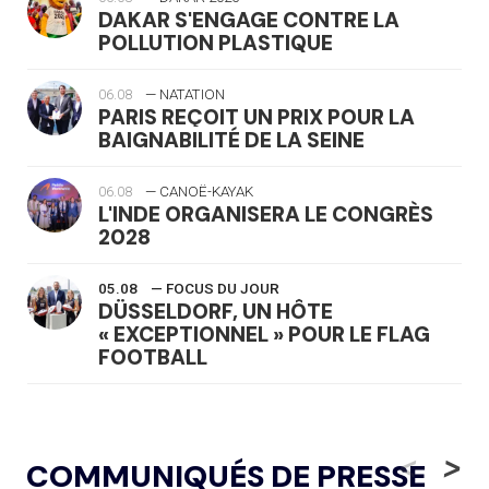
DAKAR S'ENGAGE CONTRE LA
POLLUTION PLASTIQUE
06.08
— NATATION
PARIS REÇOIT UN PRIX POUR LA
BAIGNABILITÉ DE LA SEINE
06.08
— CANOË-KAYAK
L'INDE ORGANISERA LE CONGRÈS
2028
05.08
— FOCUS DU JOUR
DÜSSELDORF, UN HÔTE
« EXCEPTIONNEL » POUR LE FLAG
FOOTBALL
05.08
— LUGE
LE RÊVE DE VOIR LA LUGE ALPINE
<
>
COMMUNIQUÉS DE PRESSE
AUX JO « N'EST PAS FINI »