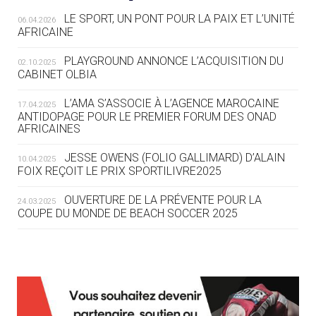
LE SPORT, UN PONT POUR LA PAIX ET L’UNITÉ
06.04.2026
05.08
— TIR À L'ARC
AFRICAINE
DES MONDIAUX À BRISBANE SUR LA
ROUTE DES JO 2032
PLAYGROUND ANNONCE L’ACQUISITION DU
02.10.2025
CABINET OLBIA
05.08
— ALPES FRANÇAISES 2030
LE VILLAGE OLYMPIQUE DES ARAVIS
L’AMA S’ASSOCIE À L’AGENCE MAROCAINE
17.04.2025
SE DESSINE
ANTIDOPAGE POUR LE PREMIER FORUM DES ONAD
AFRICAINES
04.08
— FOCUS DU JOUR
JESSE OWENS (FOLIO GALLIMARD) D’ALAIN
10.04.2025
LE COJOP A TROUVÉ SON VILLAGE
FOIX REÇOIT LE PRIX SPORTILIVRE2025
OLYMPIQUE LYONNAIS
OUVERTURE DE LA PRÉVENTE POUR LA
24.03.2025
COUPE DU MONDE DE BEACH SOCCER 2025
04.08
— ALLEMAGNE
« L'ALLEMAGNE PEUT DÉMONTRER
COMMENT ORGANISER DES JO
RESPONSABLES »
L’AMA FÉLICITE RICHARD POUND ET VALÉRIE
24.03.2025
FOURNEYRON, RÉCOMPENSÉS DE L’ORDRE OLYMPIQUE
L’AMA RECHERCHE DES HÔTES POUR LES
13.03.2025
04.08
— ESCRIME
RÉUNIONS DU CONSEIL DE FONDATION ET DU COMITÉ