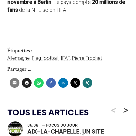
novembre à Berlin
. Le pays compte
20 millions de
fans
de la NFL selon l’IFAF.
Étiquettes :
Allemagne
,
Flag football
,
IFAF
,
Pierre Trochet
Partager ...
<
>
TOUS LES ARTICLES
06.08
— FOCUS DU JOUR
AIX-LA-CHAPELLE, UN SITE