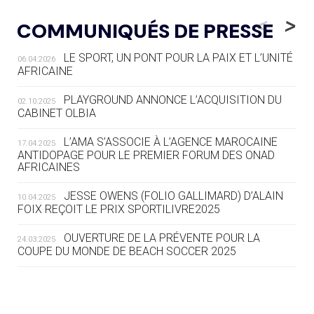
05.08
— LUGE
LE RÊVE DE VOIR LA LUGE ALPINE
<
>
COMMUNIQUÉS DE PRESSE
AUX JO « N'EST PAS FINI »
LE SPORT, UN PONT POUR LA PAIX ET L’UNITÉ
06.04.2026
05.08
— TIR À L'ARC
AFRICAINE
DES MONDIAUX À BRISBANE SUR LA
ROUTE DES JO 2032
PLAYGROUND ANNONCE L’ACQUISITION DU
02.10.2025
CABINET OLBIA
05.08
— ALPES FRANÇAISES 2030
LE VILLAGE OLYMPIQUE DES ARAVIS
L’AMA S’ASSOCIE À L’AGENCE MAROCAINE
17.04.2025
SE DESSINE
ANTIDOPAGE POUR LE PREMIER FORUM DES ONAD
AFRICAINES
04.08
— FOCUS DU JOUR
JESSE OWENS (FOLIO GALLIMARD) D’ALAIN
10.04.2025
LE COJOP A TROUVÉ SON VILLAGE
FOIX REÇOIT LE PRIX SPORTILIVRE2025
OLYMPIQUE LYONNAIS
OUVERTURE DE LA PRÉVENTE POUR LA
24.03.2025
COUPE DU MONDE DE BEACH SOCCER 2025
04.08
— ALLEMAGNE
« L'ALLEMAGNE PEUT DÉMONTRER
COMMENT ORGANISER DES JO
RESPONSABLES »
L’AMA FÉLICITE RICHARD POUND ET VALÉRIE
24.03.2025
FOURNEYRON, RÉCOMPENSÉS DE L’ORDRE OLYMPIQUE