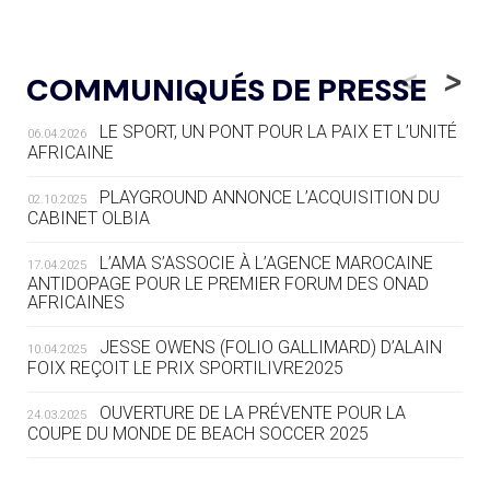
05.08
— LUGE
LE RÊVE DE VOIR LA LUGE ALPINE
<
>
COMMUNIQUÉS DE PRESSE
AUX JO « N'EST PAS FINI »
LE SPORT, UN PONT POUR LA PAIX ET L’UNITÉ
06.04.2026
05.08
— TIR À L'ARC
AFRICAINE
DES MONDIAUX À BRISBANE SUR LA
ROUTE DES JO 2032
PLAYGROUND ANNONCE L’ACQUISITION DU
02.10.2025
CABINET OLBIA
05.08
— ALPES FRANÇAISES 2030
LE VILLAGE OLYMPIQUE DES ARAVIS
L’AMA S’ASSOCIE À L’AGENCE MAROCAINE
17.04.2025
SE DESSINE
ANTIDOPAGE POUR LE PREMIER FORUM DES ONAD
AFRICAINES
04.08
— FOCUS DU JOUR
JESSE OWENS (FOLIO GALLIMARD) D’ALAIN
10.04.2025
LE COJOP A TROUVÉ SON VILLAGE
FOIX REÇOIT LE PRIX SPORTILIVRE2025
OLYMPIQUE LYONNAIS
OUVERTURE DE LA PRÉVENTE POUR LA
24.03.2025
COUPE DU MONDE DE BEACH SOCCER 2025
04.08
— ALLEMAGNE
« L'ALLEMAGNE PEUT DÉMONTRER
COMMENT ORGANISER DES JO