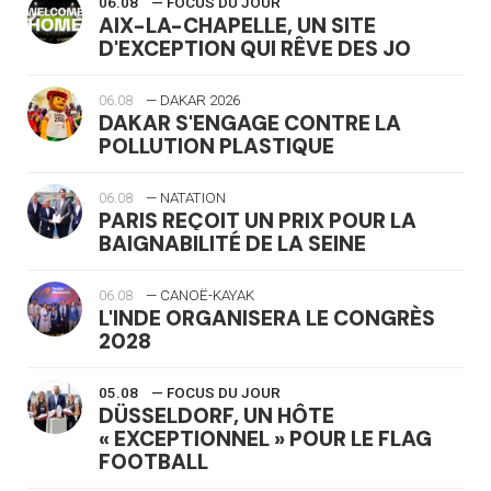
06.08
— FOCUS DU JOUR
AIX-LA-CHAPELLE, UN SITE
D'EXCEPTION QUI RÊVE DES JO
06.08
— DAKAR 2026
DAKAR S'ENGAGE CONTRE LA
POLLUTION PLASTIQUE
06.08
— NATATION
PARIS REÇOIT UN PRIX POUR LA
BAIGNABILITÉ DE LA SEINE
06.08
— CANOË-KAYAK
L'INDE ORGANISERA LE CONGRÈS
2028
05.08
— FOCUS DU JOUR
DÜSSELDORF, UN HÔTE
« EXCEPTIONNEL » POUR LE FLAG
FOOTBALL