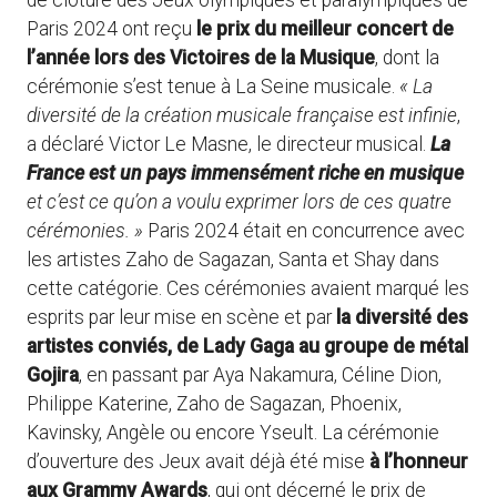
de clôture des Jeux olympiques et paralympiques de
Paris 2024 ont reçu
le prix du meilleur concert de
l’année lors des Victoires de la Musique
, dont la
cérémonie s’est tenue à La Seine musicale.
« La
diversité de la création musicale française est infinie
,
a déclaré Victor Le Masne, le directeur musical.
La
France est un pays immensément riche en musique
et c’est ce qu’on a voulu exprimer lors de ces quatre
cérémonies. »
Paris 2024 était en concurrence avec
les artistes Zaho de Sagazan, Santa et Shay dans
cette catégorie. Ces cérémonies avaient marqué les
esprits par leur mise en scène et par
la diversité des
artistes conviés, de Lady Gaga au groupe de métal
Gojira
, en passant par Aya Nakamura, Céline Dion,
Philippe Katerine, Zaho de Sagazan, Phoenix,
Kavinsky, Angèle ou encore Yseult. La cérémonie
d’ouverture des Jeux avait déjà été mise
à l’honneur
aux Grammy Awards
, qui ont décerné le prix de