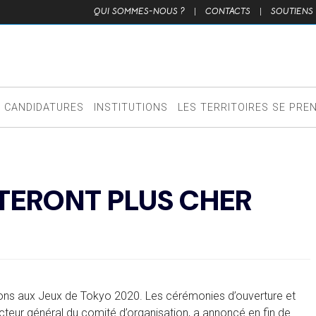
QUI SOMMES-NOUS ?
|
CONTACTS
|
SOUTIENS
CANDIDATURES
INSTITUTIONS
LES TERRITOIRES SE PRE
TERONT PLUS CHER
tions aux Jeux de Tokyo 2020. Les cérémonies d’ouverture et
cteur général du comité d’organisation, a annoncé en fin de