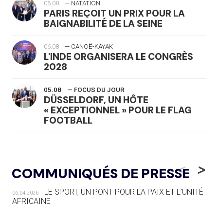
06.08
— NATATION
PARIS REÇOIT UN PRIX POUR LA
BAIGNABILITÉ DE LA SEINE
06.08
— CANOË-KAYAK
L'INDE ORGANISERA LE CONGRÈS
2028
05.08
— FOCUS DU JOUR
DÜSSELDORF, UN HÔTE
« EXCEPTIONNEL » POUR LE FLAG
FOOTBALL
05.08
— LUGE
LE RÊVE DE VOIR LA LUGE ALPINE
<
>
COMMUNIQUÉS DE PRESSE
AUX JO « N'EST PAS FINI »
LE SPORT, UN PONT POUR LA PAIX ET L’UNITÉ
06.04.2026
05.08
— TIR À L'ARC
AFRICAINE
DES MONDIAUX À BRISBANE SUR LA
ROUTE DES JO 2032