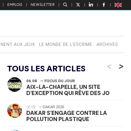
|
EMPLOIS
|
NEWSLETTER
|
|
|
|
|
NNENT AUX JEUX
LE MONDE DE L’ESCRIME
ARCHIVES
<
>
TOUS LES ARTICLES
06.08
— FOCUS DU JOUR
AIX-LA-CHAPELLE, UN SITE
D'EXCEPTION QUI RÊVE DES JO
06.08
— DAKAR 2026
DAKAR S'ENGAGE CONTRE LA
POLLUTION PLASTIQUE