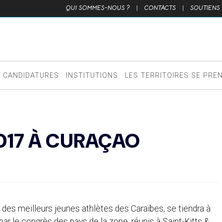
QUI SOMMES-NOUS ?
|
CONTACTS
|
SOUTIENS
CANDIDATURES
INSTITUTIONS
LES TERRITOIRES SE PRE
017 À CURAÇAO
 des meilleurs jeunes athlètes des Caraïbes, se tiendra à
r le congrès des pays de la zone, réunis à Saint-Kitts &