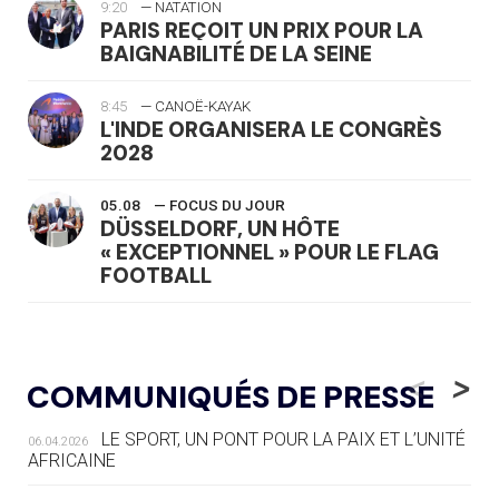
9:20
— NATATION
PARIS REÇOIT UN PRIX POUR LA
BAIGNABILITÉ DE LA SEINE
8:45
— CANOË-KAYAK
L'INDE ORGANISERA LE CONGRÈS
2028
05.08
— FOCUS DU JOUR
DÜSSELDORF, UN HÔTE
« EXCEPTIONNEL » POUR LE FLAG
FOOTBALL
05.08
— LUGE
LE RÊVE DE VOIR LA LUGE ALPINE
<
>
COMMUNIQUÉS DE PRESSE
AUX JO « N'EST PAS FINI »
LE SPORT, UN PONT POUR LA PAIX ET L’UNITÉ
06.04.2026
05.08
— TIR À L'ARC
AFRICAINE
DES MONDIAUX À BRISBANE SUR LA
ROUTE DES JO 2032