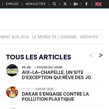
|
EMPLOIS
|
NEWSLETTER
|
|
|
|
|
NNENT AUX JEUX
LE MONDE DE L’ESCRIME
ARCHIVES
<
>
TOUS LES ARTICLES
06.08
— FOCUS DU JOUR
AIX-LA-CHAPELLE, UN SITE
D'EXCEPTION QUI RÊVE DES JO
06.08
— DAKAR 2026
DAKAR S'ENGAGE CONTRE LA
POLLUTION PLASTIQUE