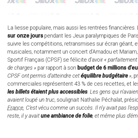
La liesse populaire, mais aussi les rentrées financières.
sur onze jours
pendant les Jeux paralympiques de Paris
suivre les compétitions, retransmises sur écran géant, et
musicales, notamment un concert d’Amadou et Mariam, o
Sportif Français (CPSF) se félicite d’avoir
« parfaitement 
de charges »
par rapport à son
budget de 6 millions d’e
CPSF ont permis d’atteindre cet
équilibre budgétaire
»
, 
commerciales représentent 43 % de ces recettes, et le
les billets étaient plus accessibles
. Les gens qui n’avaien
avaient loupé un truc
, soulignait Nathalie Péchalat, prés
France
. C’est vécu comme un succès. Il n’y avait pas l’es
reste, il y avait
une ambiance de folie
, et même plus d’ém