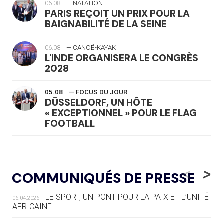
06.08
— NATATION
PARIS REÇOIT UN PRIX POUR LA
BAIGNABILITÉ DE LA SEINE
06.08
— CANOË-KAYAK
L'INDE ORGANISERA LE CONGRÈS
2028
05.08
— FOCUS DU JOUR
DÜSSELDORF, UN HÔTE
« EXCEPTIONNEL » POUR LE FLAG
FOOTBALL
05.08
— LUGE
LE RÊVE DE VOIR LA LUGE ALPINE
<
>
COMMUNIQUÉS DE PRESSE
AUX JO « N'EST PAS FINI »
LE SPORT, UN PONT POUR LA PAIX ET L’UNITÉ
06.04.2026
05.08
— TIR À L'ARC
AFRICAINE
DES MONDIAUX À BRISBANE SUR LA
ROUTE DES JO 2032