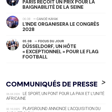
PARIS REÇOIT UN PRIX POUR LA
BAIGNABILITÉ DE LA SEINE
06.08
— CANOË-KAYAK
L'INDE ORGANISERA LE CONGRÈS
2028
05.08
— FOCUS DU JOUR
DÜSSELDORF, UN HÔTE
« EXCEPTIONNEL » POUR LE FLAG
FOOTBALL
05.08
— LUGE
LE RÊVE DE VOIR LA LUGE ALPINE
<
>
COMMUNIQUÉS DE PRESSE
AUX JO « N'EST PAS FINI »
LE SPORT, UN PONT POUR LA PAIX ET L’UNITÉ
06.04.2026
05.08
— TIR À L'ARC
AFRICAINE
DES MONDIAUX À BRISBANE SUR LA
ROUTE DES JO 2032
PLAYGROUND ANNONCE L’ACQUISITION DU
02.10.2025