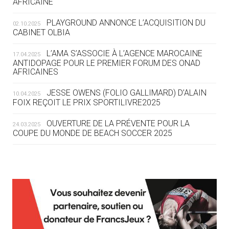
AFRICAINE
DES MONDIAUX À BRISBANE SUR LA
ROUTE DES JO 2032
PLAYGROUND ANNONCE L’ACQUISITION DU
02.10.2025
CABINET OLBIA
05.08
— ALPES FRANÇAISES 2030
LE VILLAGE OLYMPIQUE DES ARAVIS
L’AMA S’ASSOCIE À L’AGENCE MAROCAINE
17.04.2025
SE DESSINE
ANTIDOPAGE POUR LE PREMIER FORUM DES ONAD
AFRICAINES
04.08
— FOCUS DU JOUR
JESSE OWENS (FOLIO GALLIMARD) D’ALAIN
10.04.2025
LE COJOP A TROUVÉ SON VILLAGE
FOIX REÇOIT LE PRIX SPORTILIVRE2025
OLYMPIQUE LYONNAIS
OUVERTURE DE LA PRÉVENTE POUR LA
24.03.2025
COUPE DU MONDE DE BEACH SOCCER 2025
04.08
— ALLEMAGNE
« L'ALLEMAGNE PEUT DÉMONTRER
COMMENT ORGANISER DES JO
RESPONSABLES »
L’AMA FÉLICITE RICHARD POUND ET VALÉRIE
24.03.2025
FOURNEYRON, RÉCOMPENSÉS DE L’ORDRE OLYMPIQUE
L’AMA RECHERCHE DES HÔTES POUR LES
13.03.2025
04.08
— ESCRIME
RÉUNIONS DU CONSEIL DE FONDATION ET DU COMITÉ
LA FIE LANCE LES GRANDES
EXÉCUTIF
MANŒUVRES EN VUE DES JO