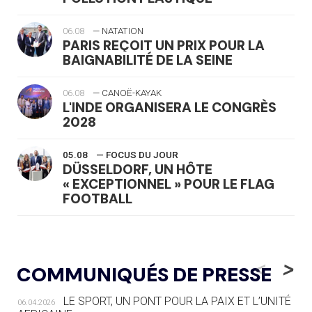
06.08
— NATATION
PARIS REÇOIT UN PRIX POUR LA
BAIGNABILITÉ DE LA SEINE
06.08
— CANOË-KAYAK
L'INDE ORGANISERA LE CONGRÈS
2028
05.08
— FOCUS DU JOUR
DÜSSELDORF, UN HÔTE
« EXCEPTIONNEL » POUR LE FLAG
FOOTBALL
05.08
— LUGE
LE RÊVE DE VOIR LA LUGE ALPINE
<
>
COMMUNIQUÉS DE PRESSE
AUX JO « N'EST PAS FINI »
LE SPORT, UN PONT POUR LA PAIX ET L’UNITÉ
06.04.2026
05.08
— TIR À L'ARC