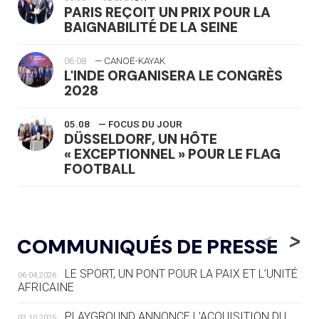
PARIS REÇOIT UN PRIX POUR LA
BAIGNABILITÉ DE LA SEINE
06.08
— CANOË-KAYAK
L'INDE ORGANISERA LE CONGRÈS
2028
05.08
— FOCUS DU JOUR
DÜSSELDORF, UN HÔTE
« EXCEPTIONNEL » POUR LE FLAG
FOOTBALL
05.08
— LUGE
LE RÊVE DE VOIR LA LUGE ALPINE
<
>
COMMUNIQUÉS DE PRESSE
AUX JO « N'EST PAS FINI »
LE SPORT, UN PONT POUR LA PAIX ET L’UNITÉ
06.04.2026
05.08
— TIR À L'ARC
AFRICAINE
DES MONDIAUX À BRISBANE SUR LA
ROUTE DES JO 2032
PLAYGROUND ANNONCE L’ACQUISITION DU
02.10.2025