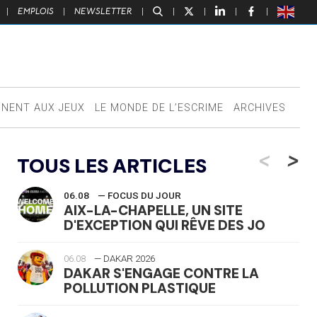
|
EMPLOIS
|
NEWSLETTER
|
|
|
|
|
NNENT AUX JEUX
LE MONDE DE L’ESCRIME
ARCHIVES
<
>
TOUS LES ARTICLES
06.08
— FOCUS DU JOUR
AIX-LA-CHAPELLE, UN SITE
D'EXCEPTION QUI RÊVE DES JO
06.08
— DAKAR 2026
DAKAR S'ENGAGE CONTRE LA
POLLUTION PLASTIQUE