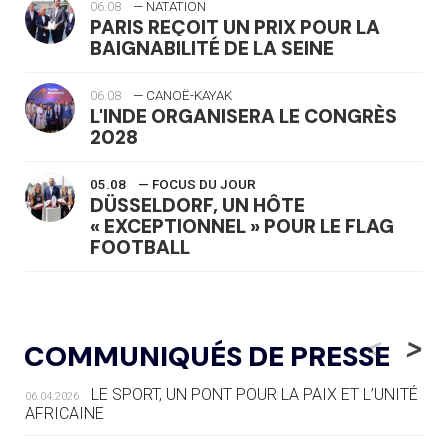
06.08
— NATATION
PARIS REÇOIT UN PRIX POUR LA
BAIGNABILITÉ DE LA SEINE
06.08
— CANOË-KAYAK
L'INDE ORGANISERA LE CONGRÈS
2028
05.08
— FOCUS DU JOUR
DÜSSELDORF, UN HÔTE
« EXCEPTIONNEL » POUR LE FLAG
FOOTBALL
05.08
— LUGE
LE RÊVE DE VOIR LA LUGE ALPINE
<
>
COMMUNIQUÉS DE PRESSE
AUX JO « N'EST PAS FINI »
LE SPORT, UN PONT POUR LA PAIX ET L’UNITÉ
06.04.2026
05.08
— TIR À L'ARC
AFRICAINE
DES MONDIAUX À BRISBANE SUR LA
ROUTE DES JO 2032