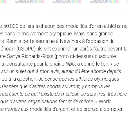
de 50.000 dollars à chacun des médaillés d’or en athlétisme
ues dans le mouvement olympique. Mais, sans grande
cains. Réunis cette semaine à New York à l’occasion du
ain (USOPC), ils ont exprimé l’un après l’autre devant la
hlète Sanya Richards-Ross (photo ci-dessus), quadruple
’hui consultante pour la chaîne
NBC
, a donné le ton. «
Je
 sur un sujet qui, à mon avis, aurait dû être abordé depuis
iée à la question.
Je pense que les athlètes olympiques
 J’espère que d’autres sports suivront, y compris les
résente ce qu’il existe de meilleur. Je suis très, très fière
 et que d’autres organisations feront de même
. » World
ize money
aux médaillés d’argent et de bronze à compter