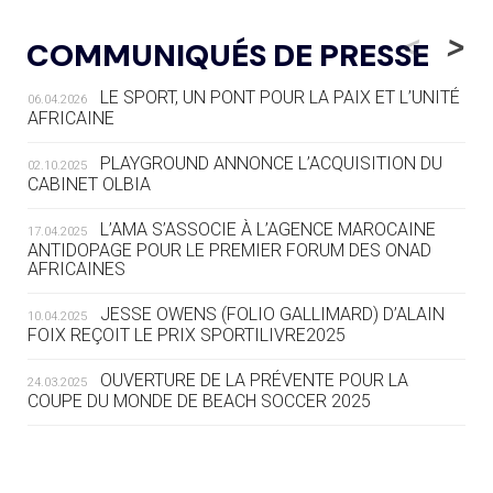
05.08
— LUGE
LE RÊVE DE VOIR LA LUGE ALPINE
<
>
COMMUNIQUÉS DE PRESSE
AUX JO « N'EST PAS FINI »
LE SPORT, UN PONT POUR LA PAIX ET L’UNITÉ
06.04.2026
05.08
— TIR À L'ARC
AFRICAINE
DES MONDIAUX À BRISBANE SUR LA
ROUTE DES JO 2032
PLAYGROUND ANNONCE L’ACQUISITION DU
02.10.2025
CABINET OLBIA
05.08
— ALPES FRANÇAISES 2030
LE VILLAGE OLYMPIQUE DES ARAVIS
L’AMA S’ASSOCIE À L’AGENCE MAROCAINE
17.04.2025
SE DESSINE
ANTIDOPAGE POUR LE PREMIER FORUM DES ONAD
AFRICAINES
04.08
— FOCUS DU JOUR
JESSE OWENS (FOLIO GALLIMARD) D’ALAIN
10.04.2025
LE COJOP A TROUVÉ SON VILLAGE
FOIX REÇOIT LE PRIX SPORTILIVRE2025
OLYMPIQUE LYONNAIS
OUVERTURE DE LA PRÉVENTE POUR LA
24.03.2025
COUPE DU MONDE DE BEACH SOCCER 2025
04.08
— ALLEMAGNE
« L'ALLEMAGNE PEUT DÉMONTRER
COMMENT ORGANISER DES JO
RESPONSABLES »
L’AMA FÉLICITE RICHARD POUND ET VALÉRIE
24.03.2025
FOURNEYRON, RÉCOMPENSÉS DE L’ORDRE OLYMPIQUE