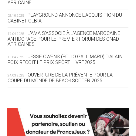
AFRICAINE
DES MONDIAUX À BRISBANE SUR LA
ROUTE DES JO 2032
PLAYGROUND ANNONCE L’ACQUISITION DU
02.10.2025
CABINET OLBIA
05.08
— ALPES FRANÇAISES 2030
LE VILLAGE OLYMPIQUE DES ARAVIS
L’AMA S’ASSOCIE À L’AGENCE MAROCAINE
17.04.2025
SE DESSINE
ANTIDOPAGE POUR LE PREMIER FORUM DES ONAD
AFRICAINES
04.08
— FOCUS DU JOUR
JESSE OWENS (FOLIO GALLIMARD) D’ALAIN
10.04.2025
LE COJOP A TROUVÉ SON VILLAGE
FOIX REÇOIT LE PRIX SPORTILIVRE2025
OLYMPIQUE LYONNAIS
OUVERTURE DE LA PRÉVENTE POUR LA
24.03.2025
COUPE DU MONDE DE BEACH SOCCER 2025
04.08
— ALLEMAGNE
« L'ALLEMAGNE PEUT DÉMONTRER
COMMENT ORGANISER DES JO
RESPONSABLES »
L’AMA FÉLICITE RICHARD POUND ET VALÉRIE
24.03.2025
FOURNEYRON, RÉCOMPENSÉS DE L’ORDRE OLYMPIQUE
L’AMA RECHERCHE DES HÔTES POUR LES
13.03.2025
04.08
— ESCRIME
RÉUNIONS DU CONSEIL DE FONDATION ET DU COMITÉ
LA FIE LANCE LES GRANDES
EXÉCUTIF
MANŒUVRES EN VUE DES JO