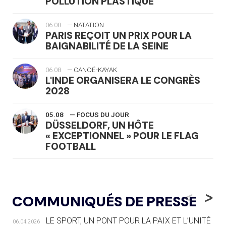
POLLUTION PLASTIQUE
06.08
— NATATION
PARIS REÇOIT UN PRIX POUR LA
BAIGNABILITÉ DE LA SEINE
06.08
— CANOË-KAYAK
L'INDE ORGANISERA LE CONGRÈS
2028
05.08
— FOCUS DU JOUR
DÜSSELDORF, UN HÔTE
« EXCEPTIONNEL » POUR LE FLAG
FOOTBALL
05.08
— LUGE
LE RÊVE DE VOIR LA LUGE ALPINE
<
>
COMMUNIQUÉS DE PRESSE
AUX JO « N'EST PAS FINI »
LE SPORT, UN PONT POUR LA PAIX ET L’UNITÉ
06.04.2026
05.08
— TIR À L'ARC