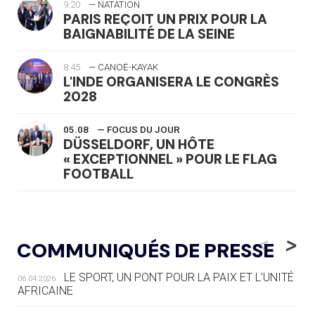
9:20
— NATATION
PARIS REÇOIT UN PRIX POUR LA
BAIGNABILITÉ DE LA SEINE
8:45
— CANOË-KAYAK
L'INDE ORGANISERA LE CONGRÈS
2028
05.08
— FOCUS DU JOUR
DÜSSELDORF, UN HÔTE
« EXCEPTIONNEL » POUR LE FLAG
FOOTBALL
05.08
— LUGE
LE RÊVE DE VOIR LA LUGE ALPINE
<
>
COMMUNIQUÉS DE PRESSE
AUX JO « N'EST PAS FINI »
LE SPORT, UN PONT POUR LA PAIX ET L’UNITÉ
06.04.2026
05.08
— TIR À L'ARC
AFRICAINE
DES MONDIAUX À BRISBANE SUR LA
ROUTE DES JO 2032