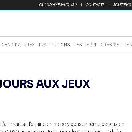
QUI SOMMES-NOUS ?
|
CONTACTS
|
SOUTIENS
CANDIDATURES
INSTITUTIONS
LES TERRITOIRES SE PRE
JOURS AUX JEUX
’art martial d’origine chinoise y pense même de plus en
 en 2020. En visite en Indonésie, le vice-président de la