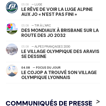
05.08
— LUGE
LE RÊVE DE VOIR LA LUGE ALPINE
AUX JO « N'EST PAS FINI »
05.08
— TIR À L'ARC
DES MONDIAUX À BRISBANE SUR LA
ROUTE DES JO 2032
05.08
— ALPES FRANÇAISES 2030
LE VILLAGE OLYMPIQUE DES ARAVIS
SE DESSINE
04.08
— FOCUS DU JOUR
LE COJOP A TROUVÉ SON VILLAGE
OLYMPIQUE LYONNAIS
04.08
— ALLEMAGNE
« L'ALLEMAGNE PEUT DÉMONTRER
<
>
COMMUNIQUÉS DE PRESSE
COMMENT ORGANISER DES JO