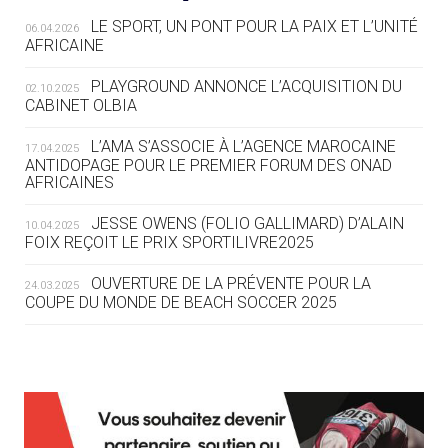
RESPONSABLES »
LE SPORT, UN PONT POUR LA PAIX ET L’UNITÉ
06.04.2026
AFRICAINE
04.08
— ESCRIME
LA FIE LANCE LES GRANDES
PLAYGROUND ANNONCE L’ACQUISITION DU
02.10.2025
MANŒUVRES EN VUE DES JO
CABINET OLBIA
04.08
— DAKAR 2026
L’AMA S’ASSOCIE À L’AGENCE MAROCAINE
17.04.2025
DES FRESQUES CÉLÈBRENT LES JOJ
ANTIDOPAGE POUR LE PREMIER FORUM DES ONAD
AFRICAINES
03.08
—
JESSE OWENS (FOLIO GALLIMARD) D’ALAIN
10.04.2025
« PARIS 2024 M'A INSPIRÉ POUR
FOIX REÇOIT LE PRIX SPORTILIVRE2025
CRÉER UN PERSONNAGE »
OUVERTURE DE LA PRÉVENTE POUR LA
24.03.2025
COUPE DU MONDE DE BEACH SOCCER 2025
03.08
— CROATIE
JOSIP VARVODIC ÉLU PRÉSIDENT
DU CNO
L’AMA FÉLICITE RICHARD POUND ET VALÉRIE
24.03.2025
FOURNEYRON, RÉCOMPENSÉS DE L’ORDRE OLYMPIQUE
03.08
— DAKAR 2026
L’AMA RECHERCHE DES HÔTES POUR LES
13.03.2025
ON CONNAÎT LA PREMIÈRE
RÉUNIONS DU CONSEIL DE FONDATION ET DU COMITÉ