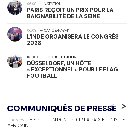
06.08
— NATATION
PARIS REÇOIT UN PRIX POUR LA
BAIGNABILITÉ DE LA SEINE
06.08
— CANOË-KAYAK
L'INDE ORGANISERA LE CONGRÈS
2028
05.08
— FOCUS DU JOUR
DÜSSELDORF, UN HÔTE
« EXCEPTIONNEL » POUR LE FLAG
FOOTBALL
05.08
— LUGE
LE RÊVE DE VOIR LA LUGE ALPINE
<
>
COMMUNIQUÉS DE PRESSE
AUX JO « N'EST PAS FINI »
LE SPORT, UN PONT POUR LA PAIX ET L’UNITÉ
06.04.2026
05.08
— TIR À L'ARC
AFRICAINE
DES MONDIAUX À BRISBANE SUR LA