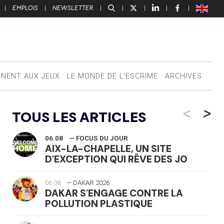
|
EMPLOIS
|
NEWSLETTER
|
|
|
|
|
NNENT AUX JEUX
LE MONDE DE L’ESCRIME
ARCHIVES
<
>
TOUS LES ARTICLES
06.08
— FOCUS DU JOUR
AIX-LA-CHAPELLE, UN SITE
D'EXCEPTION QUI RÊVE DES JO
06.08
— DAKAR 2026
DAKAR S'ENGAGE CONTRE LA
POLLUTION PLASTIQUE