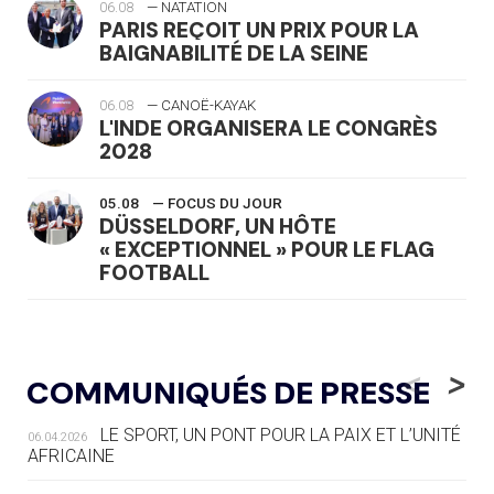
06.08
— NATATION
PARIS REÇOIT UN PRIX POUR LA
BAIGNABILITÉ DE LA SEINE
06.08
— CANOË-KAYAK
L'INDE ORGANISERA LE CONGRÈS
2028
05.08
— FOCUS DU JOUR
DÜSSELDORF, UN HÔTE
« EXCEPTIONNEL » POUR LE FLAG
FOOTBALL
05.08
— LUGE
LE RÊVE DE VOIR LA LUGE ALPINE
<
>
COMMUNIQUÉS DE PRESSE
AUX JO « N'EST PAS FINI »
LE SPORT, UN PONT POUR LA PAIX ET L’UNITÉ
06.04.2026
05.08
— TIR À L'ARC
AFRICAINE
DES MONDIAUX À BRISBANE SUR LA
ROUTE DES JO 2032