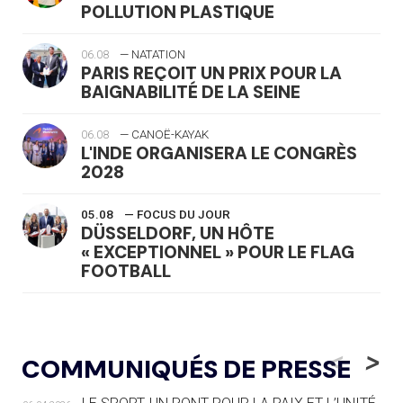
POLLUTION PLASTIQUE
06.08
— NATATION
PARIS REÇOIT UN PRIX POUR LA
BAIGNABILITÉ DE LA SEINE
06.08
— CANOË-KAYAK
L'INDE ORGANISERA LE CONGRÈS
2028
05.08
— FOCUS DU JOUR
DÜSSELDORF, UN HÔTE
« EXCEPTIONNEL » POUR LE FLAG
FOOTBALL
05.08
— LUGE
LE RÊVE DE VOIR LA LUGE ALPINE
<
>
COMMUNIQUÉS DE PRESSE
AUX JO « N'EST PAS FINI »