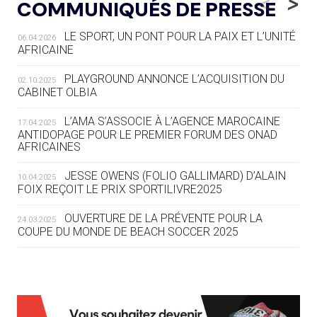
<
>
COMMUNIQUÉS DE PRESSE
AUX JO « N'EST PAS FINI »
LE SPORT, UN PONT POUR LA PAIX ET L’UNITÉ
06.04.2026
05.08
— TIR À L'ARC
AFRICAINE
DES MONDIAUX À BRISBANE SUR LA
ROUTE DES JO 2032
PLAYGROUND ANNONCE L’ACQUISITION DU
02.10.2025
CABINET OLBIA
05.08
— ALPES FRANÇAISES 2030
LE VILLAGE OLYMPIQUE DES ARAVIS
L’AMA S’ASSOCIE À L’AGENCE MAROCAINE
17.04.2025
SE DESSINE
ANTIDOPAGE POUR LE PREMIER FORUM DES ONAD
AFRICAINES
04.08
— FOCUS DU JOUR
JESSE OWENS (FOLIO GALLIMARD) D’ALAIN
10.04.2025
LE COJOP A TROUVÉ SON VILLAGE
FOIX REÇOIT LE PRIX SPORTILIVRE2025
OLYMPIQUE LYONNAIS
OUVERTURE DE LA PRÉVENTE POUR LA
24.03.2025
COUPE DU MONDE DE BEACH SOCCER 2025
04.08
— ALLEMAGNE
« L'ALLEMAGNE PEUT DÉMONTRER
COMMENT ORGANISER DES JO
RESPONSABLES »
L’AMA FÉLICITE RICHARD POUND ET VALÉRIE
24.03.2025
FOURNEYRON, RÉCOMPENSÉS DE L’ORDRE OLYMPIQUE
L’AMA RECHERCHE DES HÔTES POUR LES