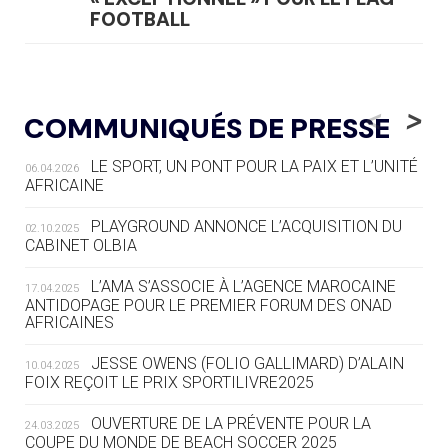
FOOTBALL
05.08
— LUGE
LE RÊVE DE VOIR LA LUGE ALPINE
<
>
COMMUNIQUÉS DE PRESSE
AUX JO « N'EST PAS FINI »
LE SPORT, UN PONT POUR LA PAIX ET L’UNITÉ
06.04.2026
05.08
— TIR À L'ARC
AFRICAINE
DES MONDIAUX À BRISBANE SUR LA
ROUTE DES JO 2032
PLAYGROUND ANNONCE L’ACQUISITION DU
02.10.2025
CABINET OLBIA
05.08
— ALPES FRANÇAISES 2030
LE VILLAGE OLYMPIQUE DES ARAVIS
L’AMA S’ASSOCIE À L’AGENCE MAROCAINE
17.04.2025
SE DESSINE
ANTIDOPAGE POUR LE PREMIER FORUM DES ONAD
AFRICAINES
04.08
— FOCUS DU JOUR
JESSE OWENS (FOLIO GALLIMARD) D’ALAIN
10.04.2025
LE COJOP A TROUVÉ SON VILLAGE
FOIX REÇOIT LE PRIX SPORTILIVRE2025
OLYMPIQUE LYONNAIS
OUVERTURE DE LA PRÉVENTE POUR LA
24.03.2025
COUPE DU MONDE DE BEACH SOCCER 2025
04.08
— ALLEMAGNE