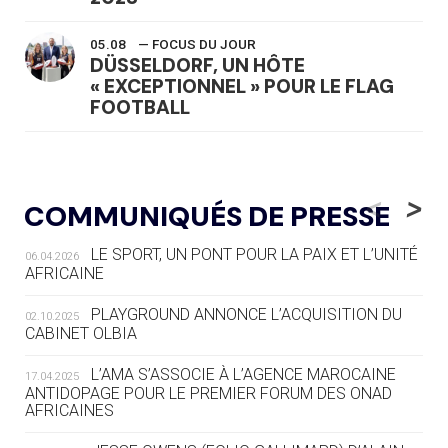
05.08
— FOCUS DU JOUR
DÜSSELDORF, UN HÔTE
« EXCEPTIONNEL » POUR LE FLAG
FOOTBALL
05.08
— LUGE
LE RÊVE DE VOIR LA LUGE ALPINE
<
>
COMMUNIQUÉS DE PRESSE
AUX JO « N'EST PAS FINI »
LE SPORT, UN PONT POUR LA PAIX ET L’UNITÉ
06.04.2026
05.08
— TIR À L'ARC
AFRICAINE
DES MONDIAUX À BRISBANE SUR LA
ROUTE DES JO 2032
PLAYGROUND ANNONCE L’ACQUISITION DU
02.10.2025
CABINET OLBIA
05.08
— ALPES FRANÇAISES 2030
LE VILLAGE OLYMPIQUE DES ARAVIS
L’AMA S’ASSOCIE À L’AGENCE MAROCAINE
17.04.2025
SE DESSINE
ANTIDOPAGE POUR LE PREMIER FORUM DES ONAD
AFRICAINES
04.08
— FOCUS DU JOUR