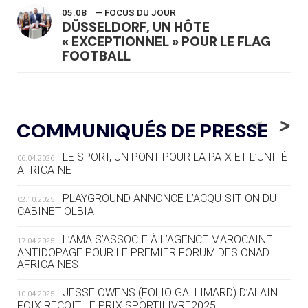
05.08
— FOCUS DU JOUR
DÜSSELDORF, UN HÔTE
« EXCEPTIONNEL » POUR LE FLAG
FOOTBALL
05.08
— LUGE
LE RÊVE DE VOIR LA LUGE ALPINE
<
>
COMMUNIQUÉS DE PRESSE
AUX JO « N'EST PAS FINI »
LE SPORT, UN PONT POUR LA PAIX ET L’UNITÉ
06.04.2026
05.08
— TIR À L'ARC
AFRICAINE
DES MONDIAUX À BRISBANE SUR LA
ROUTE DES JO 2032
PLAYGROUND ANNONCE L’ACQUISITION DU
02.10.2025
CABINET OLBIA
05.08
— ALPES FRANÇAISES 2030
LE VILLAGE OLYMPIQUE DES ARAVIS
L’AMA S’ASSOCIE À L’AGENCE MAROCAINE
17.04.2025
SE DESSINE
ANTIDOPAGE POUR LE PREMIER FORUM DES ONAD
AFRICAINES
04.08
— FOCUS DU JOUR
JESSE OWENS (FOLIO GALLIMARD) D’ALAIN
10.04.2025
LE COJOP A TROUVÉ SON VILLAGE
FOIX REÇOIT LE PRIX SPORTILIVRE2025