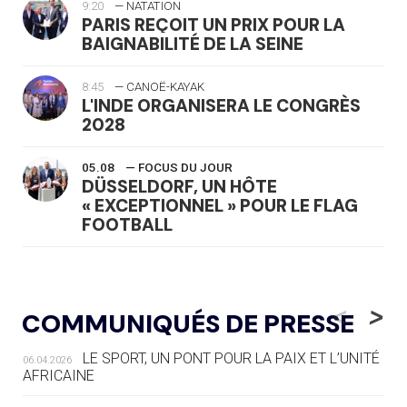
9:20
— NATATION
PARIS REÇOIT UN PRIX POUR LA
BAIGNABILITÉ DE LA SEINE
8:45
— CANOË-KAYAK
L'INDE ORGANISERA LE CONGRÈS
2028
05.08
— FOCUS DU JOUR
DÜSSELDORF, UN HÔTE
« EXCEPTIONNEL » POUR LE FLAG
FOOTBALL
05.08
— LUGE
LE RÊVE DE VOIR LA LUGE ALPINE
<
>
COMMUNIQUÉS DE PRESSE
AUX JO « N'EST PAS FINI »
LE SPORT, UN PONT POUR LA PAIX ET L’UNITÉ
06.04.2026
05.08
— TIR À L'ARC
AFRICAINE
DES MONDIAUX À BRISBANE SUR LA
ROUTE DES JO 2032