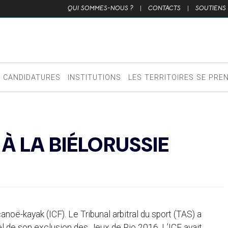
QUI SOMMES-NOUS ?
|
CONTACTS
|
SOUTIENS
CANDIDATURES
INSTITUTIONS
LES TERRITOIRES SE PRE
À LA BIÉLORUSSIE
noë-kayak (ICF). Le Tribunal arbitral du sport (TAS) a
pel de son exclusion des Jeux de Rio 2016. L’ICF avait