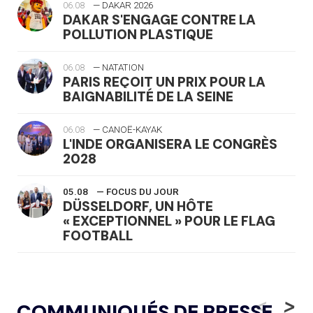
06.08
— DAKAR 2026
DAKAR S'ENGAGE CONTRE LA
POLLUTION PLASTIQUE
06.08
— NATATION
PARIS REÇOIT UN PRIX POUR LA
BAIGNABILITÉ DE LA SEINE
06.08
— CANOË-KAYAK
L'INDE ORGANISERA LE CONGRÈS
2028
05.08
— FOCUS DU JOUR
DÜSSELDORF, UN HÔTE
« EXCEPTIONNEL » POUR LE FLAG
FOOTBALL
05.08
— LUGE
LE RÊVE DE VOIR LA LUGE ALPINE
<
>
COMMUNIQUÉS DE PRESSE
AUX JO « N'EST PAS FINI »