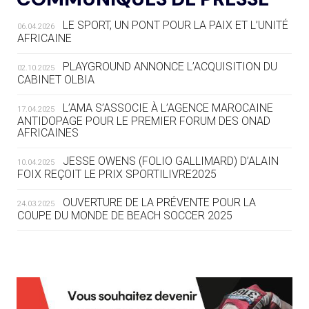
LE SPORT, UN PONT POUR LA PAIX ET L’UNITÉ
06.04.2026
05.08
— TIR À L'ARC
AFRICAINE
DES MONDIAUX À BRISBANE SUR LA
ROUTE DES JO 2032
PLAYGROUND ANNONCE L’ACQUISITION DU
02.10.2025
CABINET OLBIA
05.08
— ALPES FRANÇAISES 2030
LE VILLAGE OLYMPIQUE DES ARAVIS
L’AMA S’ASSOCIE À L’AGENCE MAROCAINE
17.04.2025
SE DESSINE
ANTIDOPAGE POUR LE PREMIER FORUM DES ONAD
AFRICAINES
04.08
— FOCUS DU JOUR
JESSE OWENS (FOLIO GALLIMARD) D’ALAIN
10.04.2025
LE COJOP A TROUVÉ SON VILLAGE
FOIX REÇOIT LE PRIX SPORTILIVRE2025
OLYMPIQUE LYONNAIS
OUVERTURE DE LA PRÉVENTE POUR LA
24.03.2025
COUPE DU MONDE DE BEACH SOCCER 2025
04.08
— ALLEMAGNE
« L'ALLEMAGNE PEUT DÉMONTRER
COMMENT ORGANISER DES JO
RESPONSABLES »
L’AMA FÉLICITE RICHARD POUND ET VALÉRIE
24.03.2025
FOURNEYRON, RÉCOMPENSÉS DE L’ORDRE OLYMPIQUE
L’AMA RECHERCHE DES HÔTES POUR LES
13.03.2025
04.08
— ESCRIME