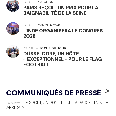
06.08
— NATATION
PARIS REÇOIT UN PRIX POUR LA
BAIGNABILITÉ DE LA SEINE
06.08
— CANOË-KAYAK
L'INDE ORGANISERA LE CONGRÈS
2028
05.08
— FOCUS DU JOUR
DÜSSELDORF, UN HÔTE
« EXCEPTIONNEL » POUR LE FLAG
FOOTBALL
05.08
— LUGE
LE RÊVE DE VOIR LA LUGE ALPINE
<
>
COMMUNIQUÉS DE PRESSE
AUX JO « N'EST PAS FINI »
LE SPORT, UN PONT POUR LA PAIX ET L’UNITÉ
06.04.2026
05.08
— TIR À L'ARC
AFRICAINE
DES MONDIAUX À BRISBANE SUR LA
ROUTE DES JO 2032