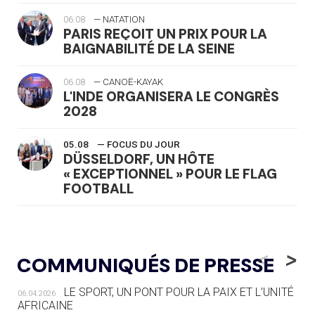
06.08
— NATATION
PARIS REÇOIT UN PRIX POUR LA
BAIGNABILITÉ DE LA SEINE
06.08
— CANOË-KAYAK
L'INDE ORGANISERA LE CONGRÈS
2028
05.08
— FOCUS DU JOUR
DÜSSELDORF, UN HÔTE
« EXCEPTIONNEL » POUR LE FLAG
FOOTBALL
05.08
— LUGE
LE RÊVE DE VOIR LA LUGE ALPINE
<
>
COMMUNIQUÉS DE PRESSE
AUX JO « N'EST PAS FINI »
LE SPORT, UN PONT POUR LA PAIX ET L’UNITÉ
06.04.2026
05.08
— TIR À L'ARC
AFRICAINE
DES MONDIAUX À BRISBANE SUR LA