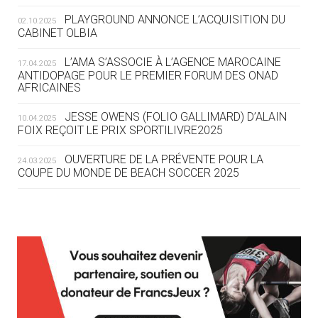
ROUTE DES JO 2032
PLAYGROUND ANNONCE L’ACQUISITION DU
02.10.2025
CABINET OLBIA
05.08
— ALPES FRANÇAISES 2030
LE VILLAGE OLYMPIQUE DES ARAVIS
L’AMA S’ASSOCIE À L’AGENCE MAROCAINE
17.04.2025
SE DESSINE
ANTIDOPAGE POUR LE PREMIER FORUM DES ONAD
AFRICAINES
04.08
— FOCUS DU JOUR
JESSE OWENS (FOLIO GALLIMARD) D’ALAIN
10.04.2025
LE COJOP A TROUVÉ SON VILLAGE
FOIX REÇOIT LE PRIX SPORTILIVRE2025
OLYMPIQUE LYONNAIS
OUVERTURE DE LA PRÉVENTE POUR LA
24.03.2025
COUPE DU MONDE DE BEACH SOCCER 2025
04.08
— ALLEMAGNE
« L'ALLEMAGNE PEUT DÉMONTRER
COMMENT ORGANISER DES JO
RESPONSABLES »
L’AMA FÉLICITE RICHARD POUND ET VALÉRIE
24.03.2025
FOURNEYRON, RÉCOMPENSÉS DE L’ORDRE OLYMPIQUE
L’AMA RECHERCHE DES HÔTES POUR LES
13.03.2025
04.08
— ESCRIME
RÉUNIONS DU CONSEIL DE FONDATION ET DU COMITÉ
LA FIE LANCE LES GRANDES
EXÉCUTIF
MANŒUVRES EN VUE DES JO
APPEL À CANDIDATURES DE L’AMA POUR LES
12.03.2025