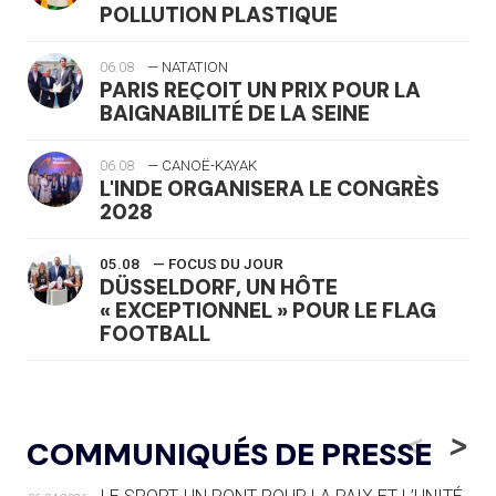
POLLUTION PLASTIQUE
06.08
— NATATION
PARIS REÇOIT UN PRIX POUR LA
BAIGNABILITÉ DE LA SEINE
06.08
— CANOË-KAYAK
L'INDE ORGANISERA LE CONGRÈS
2028
05.08
— FOCUS DU JOUR
DÜSSELDORF, UN HÔTE
« EXCEPTIONNEL » POUR LE FLAG
FOOTBALL
05.08
— LUGE
LE RÊVE DE VOIR LA LUGE ALPINE
<
>
COMMUNIQUÉS DE PRESSE
AUX JO « N'EST PAS FINI »