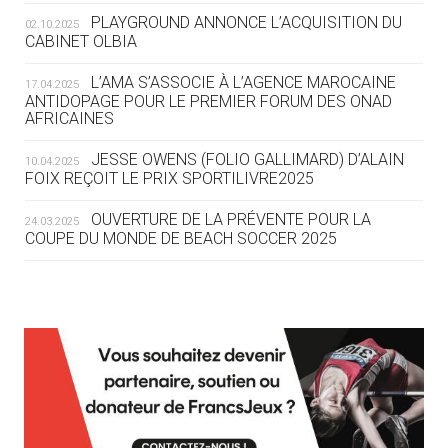
ROUTE DES JO 2032
PLAYGROUND ANNONCE L’ACQUISITION DU
02.10.2025
CABINET OLBIA
05.08
— ALPES FRANÇAISES 2030
LE VILLAGE OLYMPIQUE DES ARAVIS
L’AMA S’ASSOCIE À L’AGENCE MAROCAINE
17.04.2025
SE DESSINE
ANTIDOPAGE POUR LE PREMIER FORUM DES ONAD
AFRICAINES
04.08
— FOCUS DU JOUR
JESSE OWENS (FOLIO GALLIMARD) D’ALAIN
10.04.2025
LE COJOP A TROUVÉ SON VILLAGE
FOIX REÇOIT LE PRIX SPORTILIVRE2025
OLYMPIQUE LYONNAIS
OUVERTURE DE LA PRÉVENTE POUR LA
24.03.2025
COUPE DU MONDE DE BEACH SOCCER 2025
04.08
— ALLEMAGNE
« L'ALLEMAGNE PEUT DÉMONTRER
COMMENT ORGANISER DES JO
RESPONSABLES »
L’AMA FÉLICITE RICHARD POUND ET VALÉRIE
24.03.2025
FOURNEYRON, RÉCOMPENSÉS DE L’ORDRE OLYMPIQUE
L’AMA RECHERCHE DES HÔTES POUR LES
13.03.2025
04.08
— ESCRIME
RÉUNIONS DU CONSEIL DE FONDATION ET DU COMITÉ
LA FIE LANCE LES GRANDES
EXÉCUTIF
MANŒUVRES EN VUE DES JO
APPEL À CANDIDATURES DE L’AMA POUR LES
12.03.2025