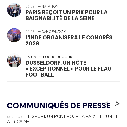
06.08
— NATATION
PARIS REÇOIT UN PRIX POUR LA
BAIGNABILITÉ DE LA SEINE
06.08
— CANOË-KAYAK
L'INDE ORGANISERA LE CONGRÈS
2028
05.08
— FOCUS DU JOUR
DÜSSELDORF, UN HÔTE
« EXCEPTIONNEL » POUR LE FLAG
FOOTBALL
05.08
— LUGE
LE RÊVE DE VOIR LA LUGE ALPINE
<
>
COMMUNIQUÉS DE PRESSE
AUX JO « N'EST PAS FINI »
LE SPORT, UN PONT POUR LA PAIX ET L’UNITÉ
06.04.2026
05.08
— TIR À L'ARC
AFRICAINE
DES MONDIAUX À BRISBANE SUR LA