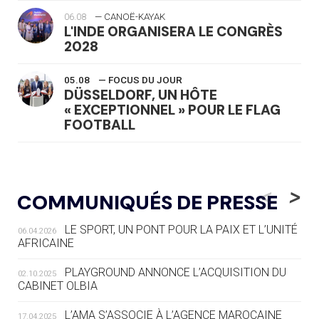
06.08
— CANOË-KAYAK
L'INDE ORGANISERA LE CONGRÈS
2028
05.08
— FOCUS DU JOUR
DÜSSELDORF, UN HÔTE
« EXCEPTIONNEL » POUR LE FLAG
FOOTBALL
05.08
— LUGE
LE RÊVE DE VOIR LA LUGE ALPINE
<
>
COMMUNIQUÉS DE PRESSE
AUX JO « N'EST PAS FINI »
LE SPORT, UN PONT POUR LA PAIX ET L’UNITÉ
06.04.2026
05.08
— TIR À L'ARC
AFRICAINE
DES MONDIAUX À BRISBANE SUR LA
ROUTE DES JO 2032
PLAYGROUND ANNONCE L’ACQUISITION DU
02.10.2025
CABINET OLBIA
05.08
— ALPES FRANÇAISES 2030
LE VILLAGE OLYMPIQUE DES ARAVIS
L’AMA S’ASSOCIE À L’AGENCE MAROCAINE
17.04.2025