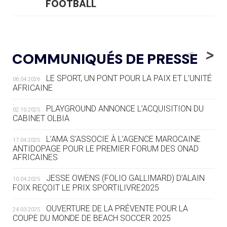
FOOTBALL
05.08
— LUGE
LE RÊVE DE VOIR LA LUGE ALPINE
<
>
COMMUNIQUÉS DE PRESSE
AUX JO « N'EST PAS FINI »
LE SPORT, UN PONT POUR LA PAIX ET L’UNITÉ
06.04.2026
05.08
— TIR À L'ARC
AFRICAINE
DES MONDIAUX À BRISBANE SUR LA
ROUTE DES JO 2032
PLAYGROUND ANNONCE L’ACQUISITION DU
02.10.2025
CABINET OLBIA
05.08
— ALPES FRANÇAISES 2030
LE VILLAGE OLYMPIQUE DES ARAVIS
L’AMA S’ASSOCIE À L’AGENCE MAROCAINE
17.04.2025
SE DESSINE
ANTIDOPAGE POUR LE PREMIER FORUM DES ONAD
AFRICAINES
04.08
— FOCUS DU JOUR
JESSE OWENS (FOLIO GALLIMARD) D’ALAIN
10.04.2025
LE COJOP A TROUVÉ SON VILLAGE
FOIX REÇOIT LE PRIX SPORTILIVRE2025
OLYMPIQUE LYONNAIS
OUVERTURE DE LA PRÉVENTE POUR LA
24.03.2025
COUPE DU MONDE DE BEACH SOCCER 2025
04.08
— ALLEMAGNE