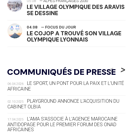
05.08
— ALPES FRANÇAISES 2030
LE VILLAGE OLYMPIQUE DES ARAVIS
SE DESSINE
04.08
— FOCUS DU JOUR
LE COJOP A TROUVÉ SON VILLAGE
OLYMPIQUE LYONNAIS
04.08
— ALLEMAGNE
« L'ALLEMAGNE PEUT DÉMONTRER
<
>
COMMUNIQUÉS DE PRESSE
COMMENT ORGANISER DES JO
RESPONSABLES »
LE SPORT, UN PONT POUR LA PAIX ET L’UNITÉ
06.04.2026
AFRICAINE
04.08
— ESCRIME
LA FIE LANCE LES GRANDES
PLAYGROUND ANNONCE L’ACQUISITION DU
02.10.2025
MANŒUVRES EN VUE DES JO
CABINET OLBIA
04.08
— DAKAR 2026
L’AMA S’ASSOCIE À L’AGENCE MAROCAINE
17.04.2025
DES FRESQUES CÉLÈBRENT LES JOJ
ANTIDOPAGE POUR LE PREMIER FORUM DES ONAD
AFRICAINES